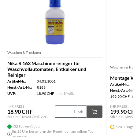
Waschen & Trocknen
Nika R 163 Maschinenreiniger für
Waschen & Troc
Waschvollautomaten, Entkalker und
Reiniger
Montage Was
Artikel-Nr.:
04.01.1001
Artikel-Nr.:
Herst.-Art.-Nr.:
R163
Herst.-Art.-Nr.:
UVP:
18.90 CHF
inkl. MwSt.
199.90 CHF
ink
IHR PREIS
IHR PREIS
18.90 CHF
199.90 CH
Stk
Stk / inkl. MwSt./inkl. vRG
Stk / inkl. MwSt./
452 Stk. verfügbar
In ca. 1 Tagen 
Bis 15 Uhr bestellt - in der Regel noch am selben Tag
versendet