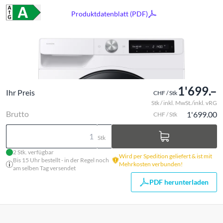
Produktdatenblatt (PDF)
1'699.–
Ihr Preis
CHF / Stk
Stk / inkl. MwSt./inkl. vRG
Brutto
1'699.00
CHF / Stk
Stk
2 Stk. verfügbar
Wird per Spedition geliefert & ist mit
Bis 15 Uhr bestellt - in der Regel noch
Mehrkosten verbunden!
am selben Tag versendet
PDF herunterladen