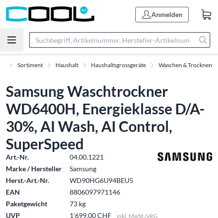
Anmelden
rt
Sortiment
Haushalt
Haushaltsgrossgeräte
Waschen & Trocknen
Samsung Waschtrockner
WD6400H, Energieklasse D/A-
30%, AI Wash, AI Control,
SuperSpeed
Art.-Nr.
04.00.1221
Marke / Hersteller
Samsung
Herst.-Art.-Nr.
WD90HG6U94BEU5
EAN
8806097971146
Paketgewicht
73 kg
UVP
1'699.00 CHF
inkl. MwSt./vRG