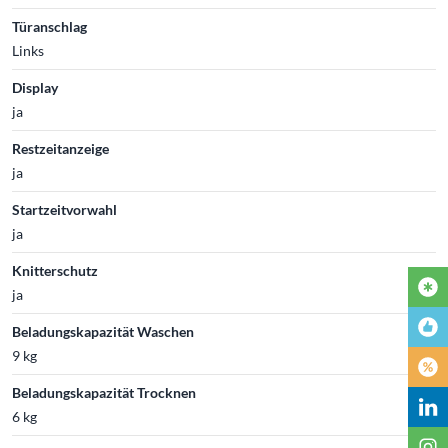
Türanschlag
Links
Display
ja
Restzeitanzeige
ja
Startzeitvorwahl
ja
Knitterschutz
ja
Beladungskapazität Waschen
9 kg
Beladungskapazität Trocknen
6 kg