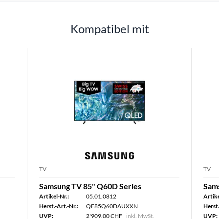
Kompatibel mit
TV
TV
Samsung TV 85" Q60D Series
Sam
Artikel-Nr.:
05.01.0812
Artike
Herst.-Art.-Nr.:
QE85Q60DAUXXN
Herst.
UVP:
2'909.00 CHF
inkl. MwSt.
UVP: