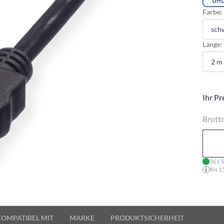
Farbe:
Länge:
Ihr Pr
Brutt
361 S
Bis 1
KOMPATIBEL MIT
MARKE
PRODUKTSICHERHEIT