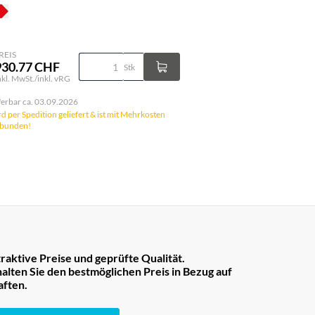
REIS
930.77 CHF
Stk
inkl. MwSt./inkl. vRG
ferbar ca. 03.09.2026
d per Spedition geliefert & ist mit Mehrkosten
rbunden!
raktive Preise und geprüfte Qualität.
lten Sie den bestmöglichen Preis in Bezug auf
aften.