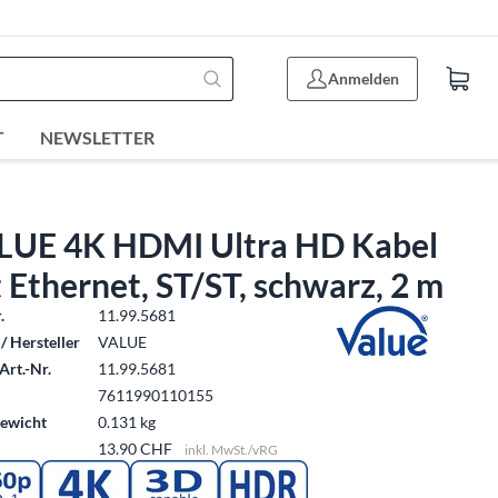
Anmelden
T
NEWSLETTER
LUE 4K HDMI Ultra HD Kabel
 Ethernet, ST/ST, schwarz, 2 m
.
11.99.5681
/ Hersteller
VALUE
Art.-Nr.
11.99.5681
7611990110155
ewicht
0.131 kg
13.90 CHF
inkl. MwSt./vRG