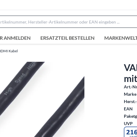
R ANMELDEN
ERSATZTEIL BESTELLEN
MARKENWEL
DMI Kabel
VA
mit
Art.-Nr
Marke 
Herst.-
EAN
Paketg
UVP