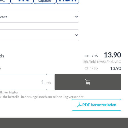
13.90
eis
CHF / Stk
Stk / inkl. MwSt./inkl. vRG
o
13.90
CHF / Stk
Stk
tk. verfügbar
5 Uhr bestellt - in der Regel noch am selben Tag versendet
PDF herunterladen