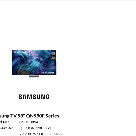
sung TV 98" QN990F Series
l-Nr.:
05.01.0854
-Art.-Nr.:
QE98QN990FTXZU
29'930.75 CHF
inkl. MwSt.