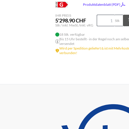
Produktdatenblatt (PDF)
IHR PREIS
5'298.90 CHF
Stk
Stk / inkl. MwSt./inkl. vRG
18 Stk. verfügbar
Bis 15 Uhr bestellt - in der Regel noch am selbe
versendet
Wird per Spedition geliefert & ist mit Mehrkos
verbunden!