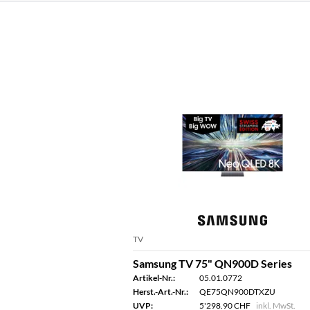
TV
Samsung TV 75" QN900D Series
Artikel-Nr.:
05.01.0772
Herst.-Art.-Nr.:
QE75QN900DTXZU
UVP:
5'298.90 CHF
inkl. MwSt.