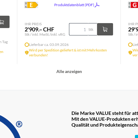
Produktdatenblatt (PDF)
IHR PREIS
IHR P
2'909.– CHF
29'
Stk
Stk / inkl. MwSt./inkl. vRG
Stk / 
n Tag
Lieferbar ca. 03.09.2026
Lie
Wird per Spedition geliefert & ist mit Mehrkosten
Wir
ten
verbunden!
ve
Alle anzeigen
Die Marke VALUE steht für att
Mit den VALUE-Produkten erha
Qualität und Produkteigensch