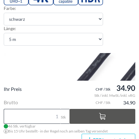
Farbe:
Länge:
34.90
Ihr Preis
CHF / Stk
Stk / inkl. MwSt./inkl. vRG
Brutto
34.90
CHF / Stk
Stk
46 Stk. verfügbar
Bis 15 Uhr bestellt - in der Regel noch am selben Tag versendet