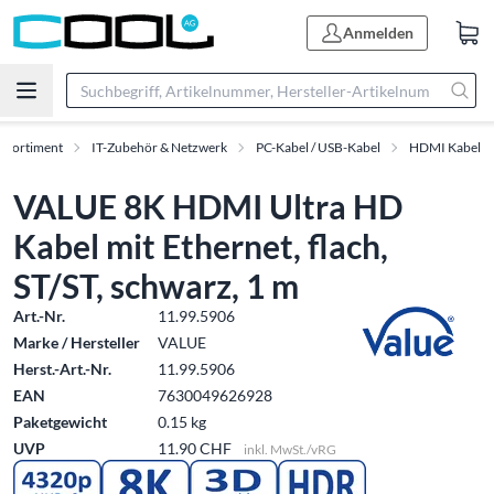
Anmelden
Sortiment
IT-Zubehör & Netzwerk
PC-Kabel / USB-Kabel
HDMI Kabel
VALUE 8K HDMI Ultra HD
Kabel mit Ethernet, flach,
ST/ST, schwarz, 1 m
Art.-Nr.
11.99.5906
Marke / Hersteller
VALUE
Herst.-Art.-Nr.
11.99.5906
EAN
7630049626928
Paketgewicht
0.15 kg
UVP
11.90 CHF
inkl. MwSt./vRG