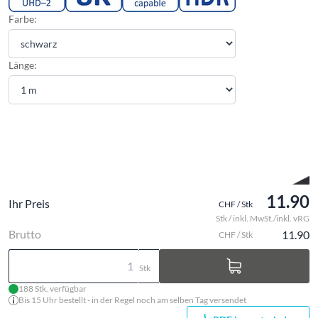
Farbe:
Länge:
11.90
Ihr Preis
CHF / Stk
Stk / inkl. MwSt./inkl. vRG
Brutto
11.90
CHF / Stk
Stk
188 Stk. verfügbar
Bis 15 Uhr bestellt - in der Regel noch am selben Tag versendet