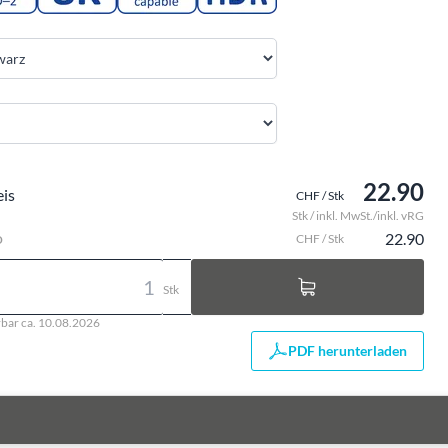
22.90
eis
CHF / Stk
Stk / inkl. MwSt./inkl. vRG
o
22.90
CHF / Stk
Stk
rbar ca. 10.08.2026
PDF herunterladen