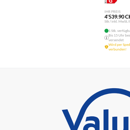
IHR PREIS
4'539.90 
Stk / inkl. MwSt./
1 Stk. verfügb
Bis 15 Uhr bes
versendet
Wird per Spedi
verbunden!