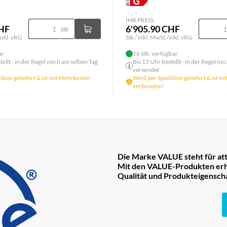
IHR PREIS
CHF
6'905.90 CHF
Stk
inkl. vRG
Stk / inkl. MwSt./inkl. vRG
ar
16 Stk. verfügbar
tellt - in der Regel noch am selben Tag
Bis 15 Uhr bestellt - in der Regel n
versendet
tion geliefert & ist mit Mehrkosten
Wird per Spedition geliefert & ist m
verbunden!
Die Marke VALUE steht für att
Mit den VALUE-Produkten erha
Qualität und Produkteigensch