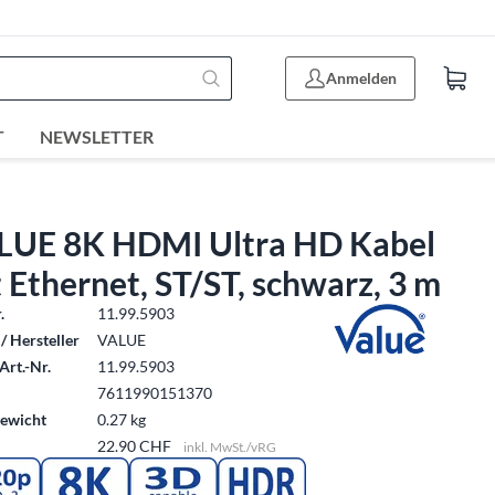
Anmelden
T
NEWSLETTER
LUE 8K HDMI Ultra HD Kabel
 Ethernet, ST/ST, schwarz, 3 m
.
11.99.5903
/ Hersteller
VALUE
Art.-Nr.
11.99.5903
7611990151370
ewicht
0.27 kg
22.90 CHF
inkl. MwSt./vRG