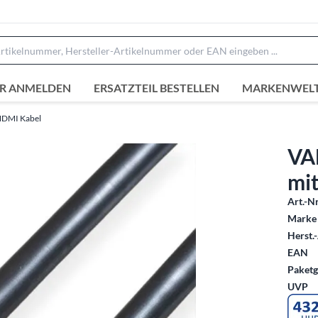
R ANMELDEN
ERSATZTEIL BESTELLEN
MARKENWEL
DMI Kabel
VA
mit
Art.-Nr
Marke 
Herst.-
EAN
Paketg
UVP