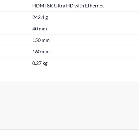
HDMI 8K Ultra HD with Ethernet
242.4 g
40 mm
150 mm
160 mm
0.27 kg