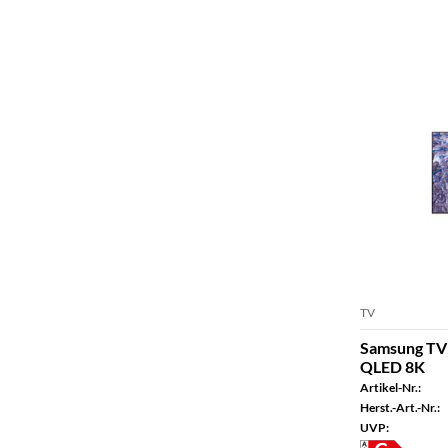
TV
Samsung TV
QLED 8K
Artikel-Nr.:
Herst.-Art.-Nr.:
UVP: