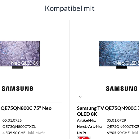
Kompatibel mit
TV
 QE75QN800C 75" Neo
Samsung TV QE75QN900C 
QLED 8K
05.01.0726
Artikel-Nr.:
05.01.0729
QE75QN800CTXZU
Herst.-Art.-Nr.:
QE75QN900CTXZ
4'539.90 CHF
inkl. MwSt.
UVP:
6'905.90 CHF
inkl