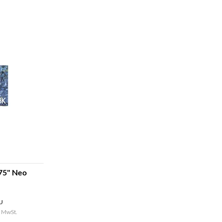
75" Neo
U
. MwSt.