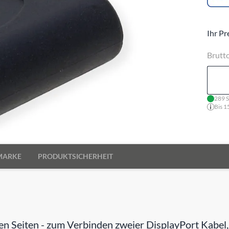
Ihr Pr
Brutt
289 S
Bis 1
MARKE
PRODUKTSICHERHEIT
den Seiten - zum Verbinden zweier DisplayPort Kabe