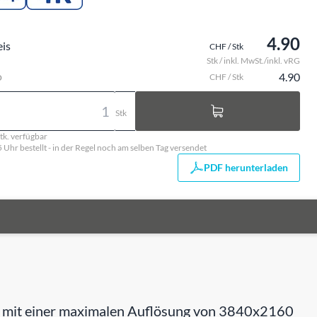
4.90
eis
CHF / Stk
Stk / inkl. MwSt./inkl. vRG
o
4.90
CHF / Stk
Stk
tk. verfügbar
5 Uhr bestellt - in der Regel noch am selben Tag versendet
PDF herunterladen
l, mit einer maximalen Auflösung von 3840x2160