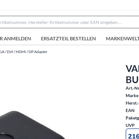
R ANMELDEN
ERSATZTEIL BESTELLEN
MARKENWEL
GA / DVI / HDMI / DP Adapter
VA
BU
Art.-Nr
Marke 
Herst.-
EAN
Paketg
UVP