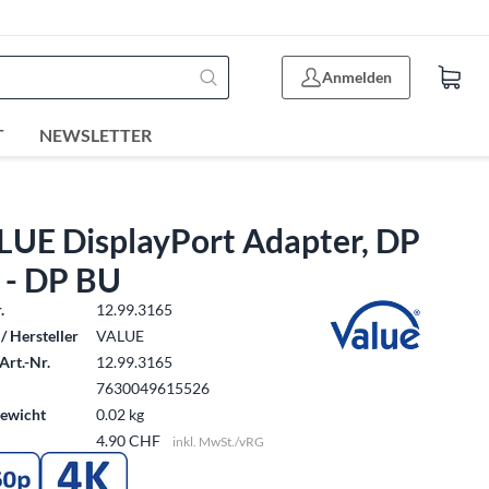
Anmelden
T
NEWSLETTER
LUE DisplayPort Adapter, DP
 - DP BU
.
12.99.3165
/ Hersteller
VALUE
Art.-Nr.
12.99.3165
7630049615526
ewicht
0.02 kg
4.90 CHF
inkl. MwSt./vRG