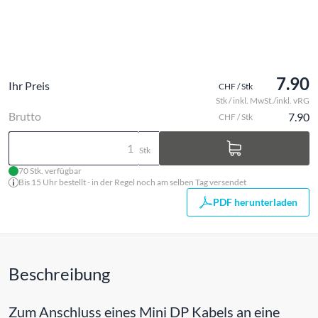
7.90
Ihr Preis
CHF / Stk
Stk / inkl. MwSt./inkl. vRG
Brutto
7.90
CHF / Stk
Stk
70 Stk. verfügbar
Bis 15 Uhr bestellt - in der Regel noch am selben Tag versendet
PDF herunterladen
Beschreibung
Zum Anschluss eines Mini DP Kabels an eine