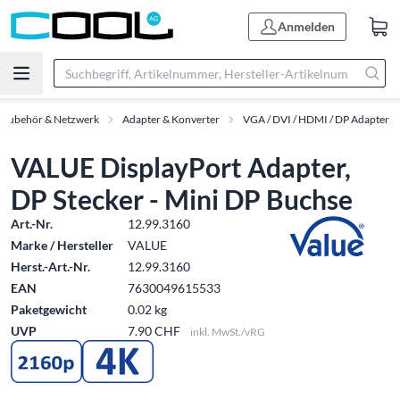
Anmelden
-Zubehör & Netzwerk
Adapter & Konverter
VGA / DVI / HDMI / DP Adapter
VALUE DisplayPort Adapter,
DP Stecker - Mini DP Buchse
Art.-Nr.
12.99.3160
Marke / Hersteller
VALUE
Herst.-Art.-Nr.
12.99.3160
EAN
7630049615533
Paketgewicht
0.02 kg
UVP
7.90 CHF
inkl. MwSt./vRG