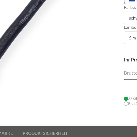
Farbe:
Länge:
Ihr Pr
Brutt
33 St
Bis 1
MARKE
PRODUKTSICHERHEIT