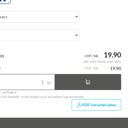
19.90
eis
CHF / Stk
Stk / inkl. MwSt./inkl. vRG
o
19.90
CHF / Stk
Stk
k. verfügbar
5 Uhr bestellt - in der Regel noch am selben Tag versendet
PDF herunterladen