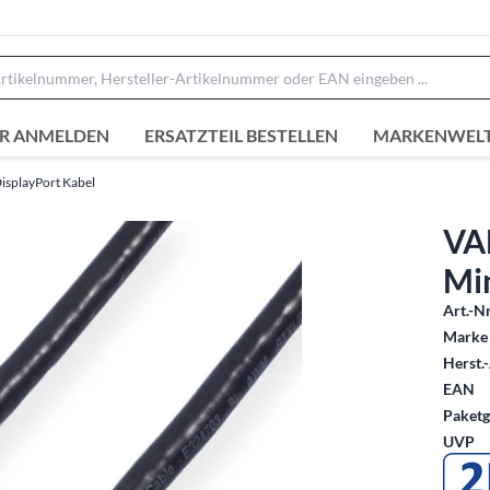
R ANMELDEN
ERSATZTEIL BESTELLEN
MARKENWEL
isplayPort Kabel
VAL
Min
Art.-Nr
Marke 
Herst.-
EAN
Paketg
UVP