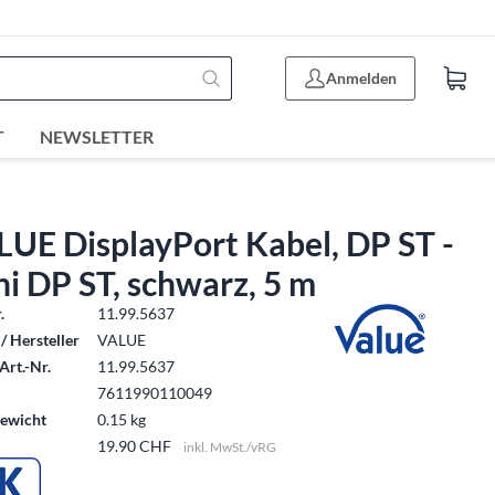
Anmelden
T
NEWSLETTER
UE DisplayPort Kabel, DP ST -
i DP ST, schwarz, 5 m
.
11.99.5637
/ Hersteller
VALUE
Art.-Nr.
11.99.5637
7611990110049
ewicht
0.15 kg
19.90 CHF
inkl. MwSt./vRG