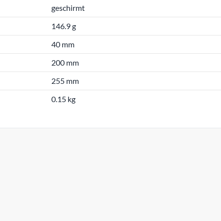
geschirmt
146.9 g
40 mm
200 mm
255 mm
0.15 kg