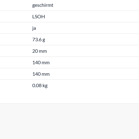
geschirmt
LSOH
ja
73.6 g
20 mm
140 mm
140 mm
0.08 kg