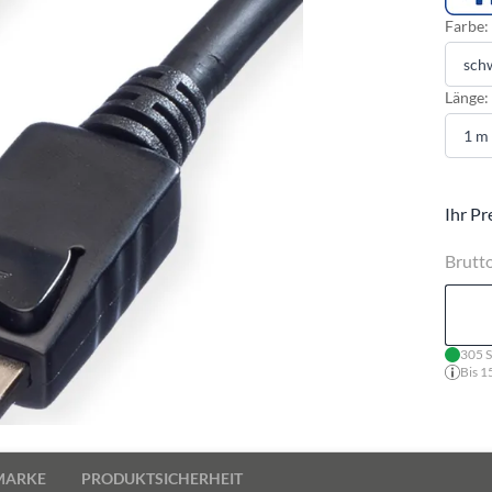
Farbe:
Länge:
Ihr Pr
Brutt
305 S
Bis 1
MARKE
PRODUKTSICHERHEIT