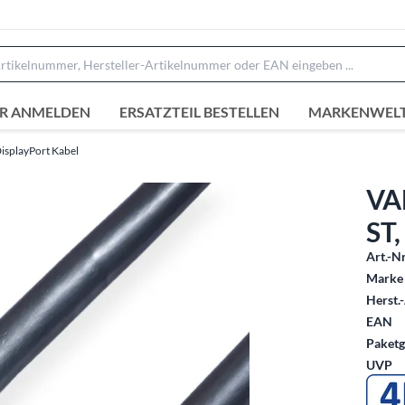
R ANMELDEN
ERSATZTEIL BESTELLEN
MARKENWEL
isplayPort Kabel
VAL
ST,
Art.-Nr
Marke 
Herst.-
EAN
Paketg
UVP