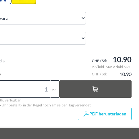
10.90
eis
CHF / Stk
Stk / inkl. MwSt./inkl. vRG
o
10.90
CHF / Stk
Stk
tk. verfügbar
5 Uhr bestellt - in der Regel noch am selben Tag versendet
PDF herunterladen