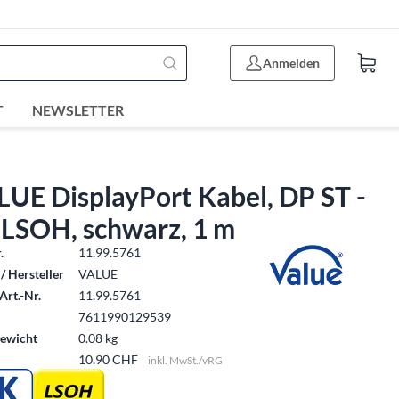
Anmelden
T
NEWSLETTER
UE DisplayPort Kabel, DP ST -
 LSOH, schwarz, 1 m
.
11.99.5761
/ Hersteller
VALUE
Art.-Nr.
11.99.5761
7611990129539
ewicht
0.08 kg
10.90 CHF
inkl. MwSt./vRG