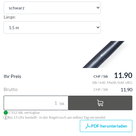
Länge:
11.90
Ihr Preis
CHF / Stk
Stk / inkl. MwSt./inkl. vRG
Brutto
11.90
CHF / Stk
Stk
1'352 Stk. verfügbar
Bis 15 Uhr bestellt - in der Regel noch am selben Tag versendet
PDF herunterladen