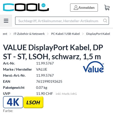
Anmelden
iment
IT-Zubehör & Netzwerk
PC-Kabel / USB-Kabel
DisplayPort Kabel
VALUE DisplayPort Kabel, DP
ST - ST, LSOH, schwarz, 1,5 m
Art.-Nr.
11.99.5767
Marke / Hersteller
VALUE
Herst.-Art.-Nr.
11.99.5767
EAN
7611990192625
Paketgewicht
0.07 kg
UVP
11.90 CHF
inkl. MwSt./vRG
Farbe: