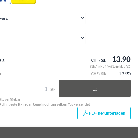
13.90
eis
CHF / Stk
Stk / inkl. MwSt./inkl. vRG
o
13.90
CHF / Stk
Stk
tk. verfügbar
5 Uhr bestellt - in der Regel noch am selben Tag versendet
PDF herunterladen