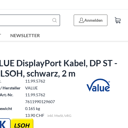
Anmelden
T
NEWSLETTER
UE DisplayPort Kabel, DP ST -
 LSOH, schwarz, 2 m
.
11.99.5762
/ Hersteller
VALUE
Art.-Nr.
11.99.5762
7611990129607
ewicht
0.165 kg
13.90 CHF
inkl. MwSt./vRG