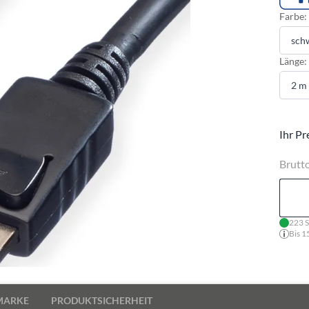
Farbe:
Länge:
Ihr Pr
Brutt
223 S
Bis 1
MARKE
PRODUKTSICHERHEIT