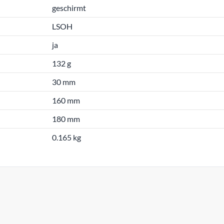
geschirmt
LSOH
ja
132 g
30 mm
160 mm
180 mm
0.165 kg