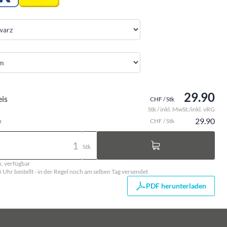
29.90
eis
CHF / Stk
Stk / inkl. MwSt./inkl. vRG
o
29.90
CHF / Stk
Stk
k. verfügbar
5 Uhr bestellt - in der Regel noch am selben Tag versendet
PDF herunterladen