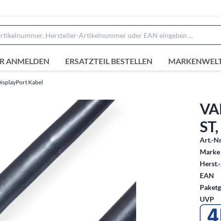
R ANMELDEN
ERSATZTEIL BESTELLEN
MARKENWEL
isplayPort Kabel
VAL
ST,
Art.-Nr
Marke 
Herst.-
EAN
Paketg
UVP