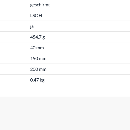
geschirmt
LSOH
ja
454.7 g
40 mm
190 mm
200 mm
0.47 kg