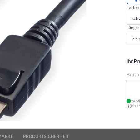
Farbe:
Länge:
Ihr Pr
Brutt
24 St
Bis 1
MARKE
PRODUKTSICHERHEIT