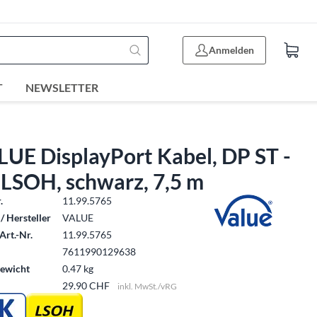
Anmelden
T
NEWSLETTER
UE DisplayPort Kabel, DP ST -
 LSOH, schwarz, 7,5 m
.
11.99.5765
/ Hersteller
VALUE
Art.-Nr.
11.99.5765
7611990129638
ewicht
0.47 kg
29.90 CHF
inkl. MwSt./vRG