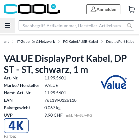
Anmelden
iment
IT-Zubehör & Netzwerk
PC-Kabel / USB-Kabel
DisplayPort Kabel
VALUE DisplayPort Kabel, DP
ST - ST, schwarz, 1 m
Art.-Nr.
11.99.5601
Marke / Hersteller
VALUE
Herst.-Art.-Nr.
11.99.5601
EAN
7611990126118
Paketgewicht
0.067 kg
UVP
9.90 CHF
inkl. MwSt./vRG
Farbe: