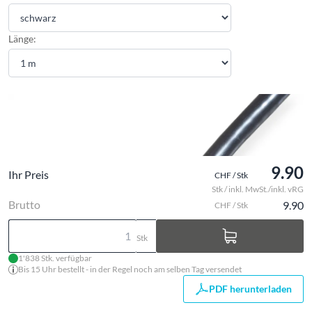
Länge:
9.90
Ihr Preis
CHF / Stk
Stk / inkl. MwSt./inkl. vRG
Brutto
9.90
CHF / Stk
Stk
1'838 Stk. verfügbar
Bis 15 Uhr bestellt - in der Regel noch am selben Tag versendet
PDF herunterladen