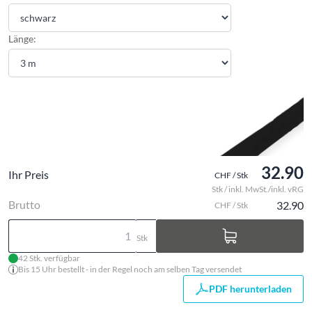
Länge:
32.90
Ihr Preis
CHF / Stk
Stk / inkl. MwSt./inkl. vRG
Brutto
32.90
CHF / Stk
Stk
42 Stk. verfügbar
Bis 15 Uhr bestellt - in der Regel noch am selben Tag versendet
PDF herunterladen