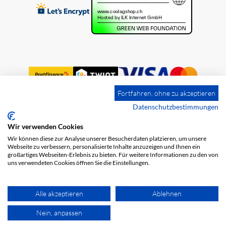
Fortfahren, ohne zu akzeptieren
Datenschutzbestimmungen
Wir verwenden Cookies
Impressum
Versandkosten
AGB
Wir können diese zur Analyse unserer Besucherdaten platzieren, um unsere
Datenschutz
Webseite zu verbessern, personalisierte Inhalte anzuzeigen und Ihnen ein
großartiges Webseiten-Erlebnis zu bieten. Für weitere Informationen zu den von
uns verwendeten Cookies öffnen Sie die Einstellungen.
Alle akzeptieren
Ablehnen
Nein, anpassen
© 2026 COOL AG. Alle Rechte vorbehalten.
powered by polynorm