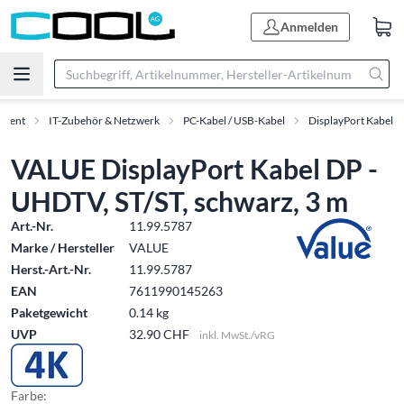
Anmelden
iment
IT-Zubehör & Netzwerk
PC-Kabel / USB-Kabel
DisplayPort Kabel
VALUE DisplayPort Kabel DP -
UHDTV, ST/ST, schwarz, 3 m
Art.-Nr.
11.99.5787
Marke / Hersteller
VALUE
Herst.-Art.-Nr.
11.99.5787
EAN
7611990145263
Paketgewicht
0.14 kg
UVP
32.90 CHF
inkl. MwSt./vRG
Farbe: