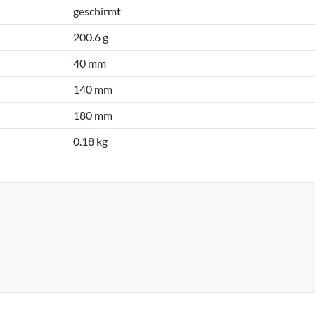
geschirmt
200.6 g
40 mm
140 mm
180 mm
0.18 kg