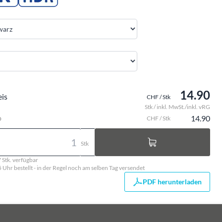
14.90
eis
CHF / Stk
Stk / inkl. MwSt./inkl. vRG
o
14.90
CHF / Stk
Stk
 Stk. verfügbar
5 Uhr bestellt - in der Regel noch am selben Tag versendet
PDF herunterladen