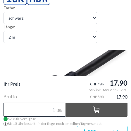
Farbe:
Länge:
17.90
Ihr Preis
CHF / Stk
Stk / inkl. MwSt./inkl. vRG
Brutto
17.90
CHF / Stk
Stk
628 Stk. verfügbar
Bis 15 Uhr bestellt - in der Regel noch am selben Tag versendet