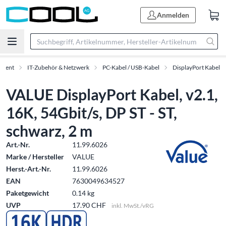
Anmelden
iment
IT-Zubehör & Netzwerk
PC-Kabel / USB-Kabel
DisplayPort Kabel
VALUE DisplayPort Kabel, v2.1,
16K, 54Gbit/s, DP ST - ST,
schwarz, 2 m
Art.-Nr.
11.99.6026
Marke / Hersteller
VALUE
Herst.-Art.-Nr.
11.99.6026
EAN
7630049634527
Paketgewicht
0.14 kg
UVP
17.90 CHF
inkl. MwSt./vRG