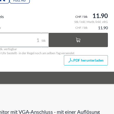
11.90
eis
CHF / Stk
Stk / inkl. MwSt./inkl. vRG
o
11.90
CHF / Stk
Stk
tk. verfügbar
5 Uhr bestellt - in der Regel noch am selben Tag versendet
PDF herunterladen
itor mit VGA-Anschluss - mit einer Auflösung