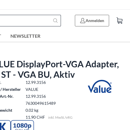
Anmelden
T
NEWSLETTER
LUE DisplayPort-VGA Adapter,
 ST - VGA BU, Aktiv
.
12.99.3156
/ Hersteller
VALUE
Art.-Nr.
12.99.3156
7630049615489
ewicht
0.02 kg
11.90 CHF
inkl. MwSt./vRG