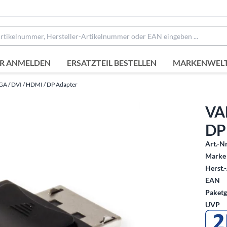
R ANMELDEN
ERSATZTEIL BESTELLEN
MARKENWEL
GA / DVI / HDMI / DP Adapter
VA
DP
Art.-Nr
Marke 
Herst.-
EAN
Paketg
UVP