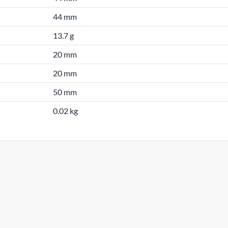
44 mm
13.7 g
20 mm
20 mm
50 mm
0.02 kg