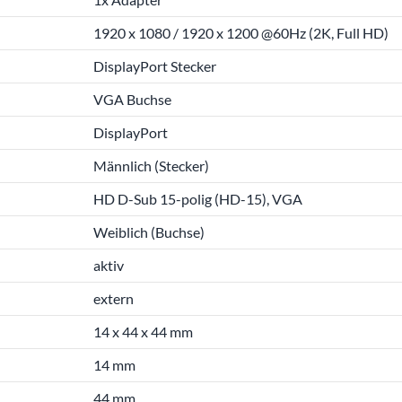
1920 x 1080 / 1920 x 1200 @60Hz (2K, Full HD)
DisplayPort Stecker
VGA Buchse
DisplayPort
Männlich (Stecker)
HD D-Sub 15-polig (HD-15), VGA
Weiblich (Buchse)
aktiv
extern
14 x 44 x 44 mm
14 mm
44 mm