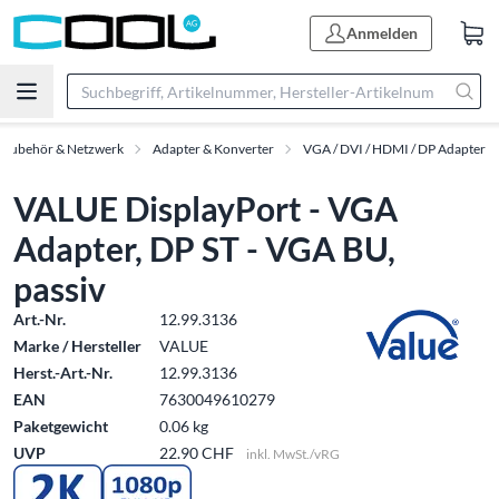
Anmelden
-Zubehör & Netzwerk
Adapter & Konverter
VGA / DVI / HDMI / DP Adapter
VALUE DisplayPort - VGA
Adapter, DP ST - VGA BU,
passiv
Art.-Nr.
12.99.3136
Marke / Hersteller
VALUE
Herst.-Art.-Nr.
12.99.3136
EAN
7630049610279
Paketgewicht
0.06 kg
UVP
22.90 CHF
inkl. MwSt./vRG