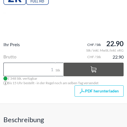
22.90
Ihr Preis
CHF / Stk
Stk / inkl. MwSt./inkl. vRG
Brutto
22.90
CHF / Stk
Stk
1'348 Stk. verfügbar
Bis 15 Uhr bestellt - in der Regel noch am selben Tag versendet
PDF herunterladen
Beschreibung