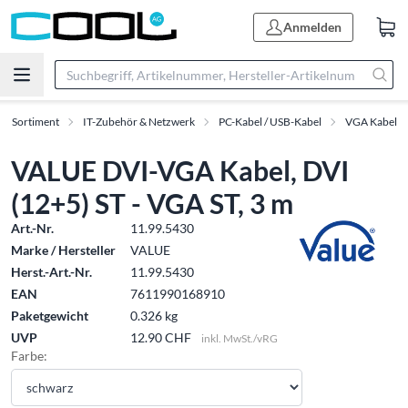
Anmelden
Sortiment
IT-Zubehör & Netzwerk
PC-Kabel / USB-Kabel
VGA Kabel
VALUE DVI-VGA Kabel, DVI
(12+5) ST - VGA ST, 3 m
Art.-Nr.
11.99.5430
Marke / Hersteller
VALUE
Herst.-Art.-Nr.
11.99.5430
EAN
7611990168910
Paketgewicht
0.326 kg
UVP
12.90 CHF
inkl. MwSt./vRG
Farbe: