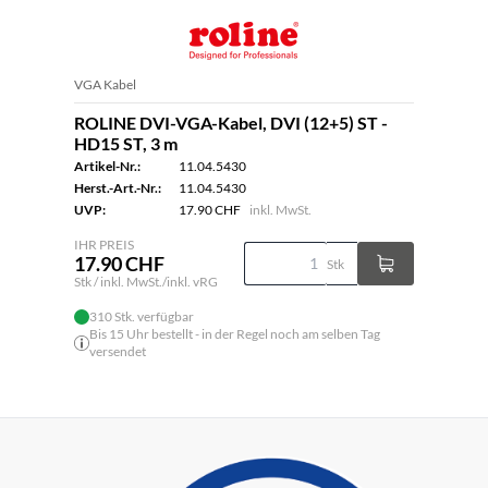
VGA Kabel
ROLINE DVI-VGA-Kabel, DVI (12+5) ST -
HD15 ST, 3 m
Artikel-Nr.:
11.04.5430
Herst.-Art.-Nr.:
11.04.5430
UVP:
17.90 CHF
inkl. MwSt.
IHR PREIS
17.90 CHF
Stk
Stk / inkl. MwSt./inkl. vRG
310 Stk. verfügbar
Bis 15 Uhr bestellt - in der Regel noch am selben Tag
versendet