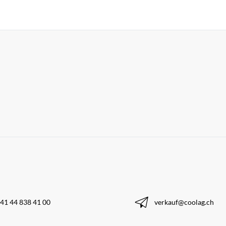
41 44 838 41 00
verkauf@coolag.ch