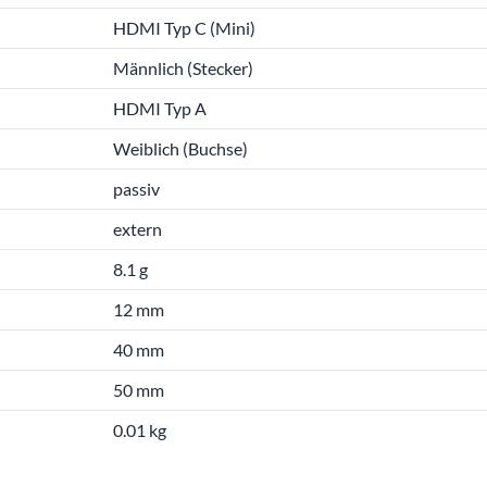
HDMI Typ C (Mini)
Männlich (Stecker)
HDMI Typ A
Weiblich (Buchse)
passiv
extern
8.1 g
12 mm
40 mm
50 mm
0.01 kg