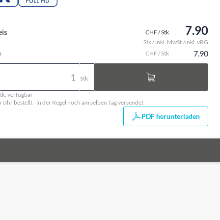
7.90
eis
CHF / Stk
Stk / inkl. MwSt./inkl. vRG
o
7.90
CHF / Stk
Stk
tk. verfügbar
5 Uhr bestellt - in der Regel noch am selben Tag versendet
PDF herunterladen