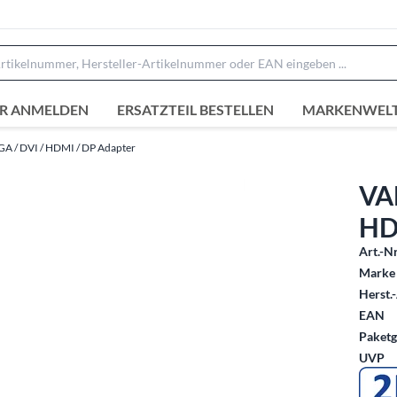
R ANMELDEN
ERSATZTEIL BESTELLEN
MARKENWEL
GA / DVI / HDMI / DP Adapter
VA
HD
Art.-Nr
Marke 
Herst.-
EAN
Paketg
UVP