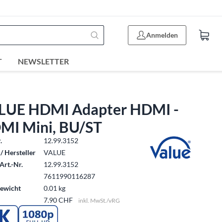
Anmelden
T
NEWSLETTER
LUE HDMI Adapter HDMI -
MI Mini, BU/ST
.
12.99.3152
/ Hersteller
VALUE
Art.-Nr.
12.99.3152
7611990116287
ewicht
0.01 kg
7.90 CHF
inkl. MwSt./vRG