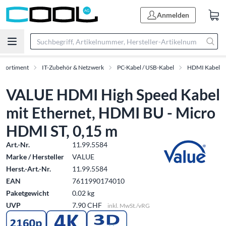
Anmelden
Sortiment
IT-Zubehör & Netzwerk
PC-Kabel / USB-Kabel
HDMI Kabel
VALUE HDMI High Speed Kabel
mit Ethernet, HDMI BU - Micro
HDMI ST, 0,15 m
Art.-Nr.
11.99.5584
Marke / Hersteller
VALUE
Herst.-Art.-Nr.
11.99.5584
EAN
7611990174010
Paketgewicht
0.02 kg
UVP
7.90 CHF
inkl. MwSt./vRG