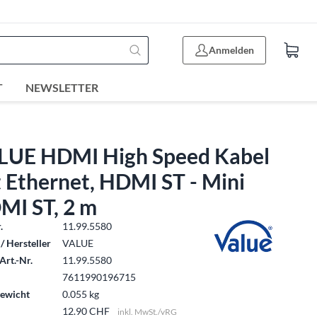
Anmelden
T
NEWSLETTER
LUE HDMI High Speed Kabel
 Ethernet, HDMI ST - Mini
MI ST, 2 m
.
11.99.5580
/ Hersteller
VALUE
Art.-Nr.
11.99.5580
7611990196715
ewicht
0.055 kg
12.90 CHF
inkl. MwSt./vRG