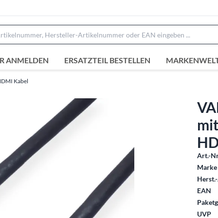
R ANMELDEN
ERSATZTEIL BESTELLEN
MARKENWEL
DMI Kabel
VA
mit
HD
Art.-Nr
Marke 
Herst.-
EAN
Paketg
UVP