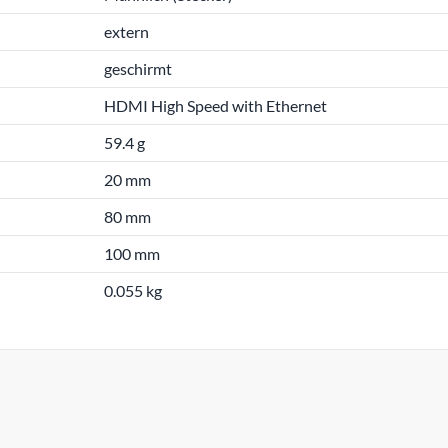
extern
geschirmt
HDMI High Speed with Ethernet
59.4 g
20 mm
80 mm
100 mm
0.055 kg