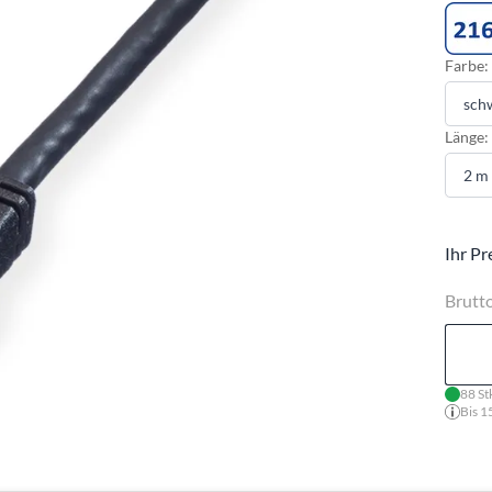
Farbe:
Länge:
Ihr Pr
Brutt
88 St
Bis 1