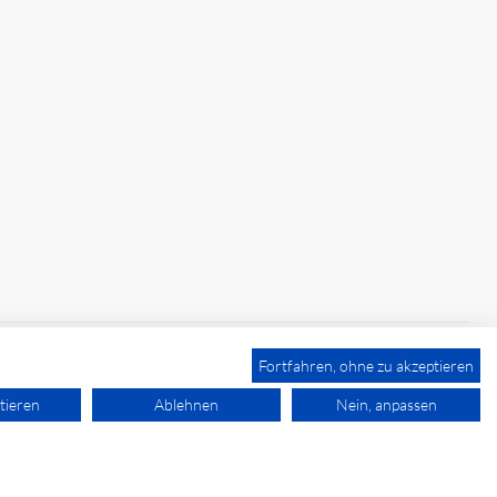
Fortfahren, ohne zu akzeptieren
tieren
Ablehnen
Nein, anpassen
powered by polynorm