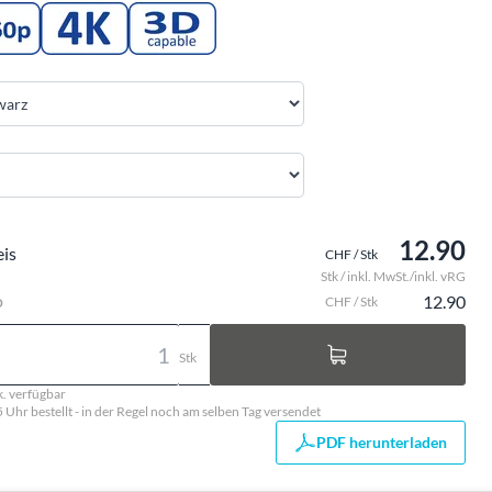
12.90
eis
CHF / Stk
Stk / inkl. MwSt./inkl. vRG
o
12.90
CHF / Stk
Stk
k. verfügbar
5 Uhr bestellt - in der Regel noch am selben Tag versendet
PDF herunterladen