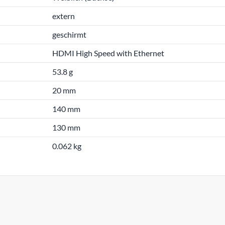
extern
geschirmt
HDMI High Speed with Ethernet
53.8 g
20 mm
140 mm
130 mm
0.062 kg