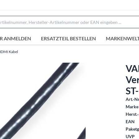
R ANMELDEN
ERSATZTEIL BESTELLEN
MARKENWEL
DMI Kabel
VA
Ver
ST
Art.-Nr
Marke 
Herst.-
EAN
Paketg
UVP