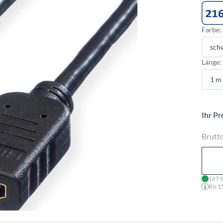
Farbe:
Länge:
Ihr Pr
Brutt
167 S
Bis 1