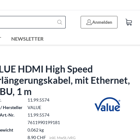
Anmelden
T
NEWSLETTER
LUE HDMI High Speed
längerungskabel, mit Ethernet,
-BU, 1 m
.
11.99.5574
/ Hersteller
VALUE
Art.-Nr.
11.99.5574
7611990199181
ewicht
0.062 kg
8.90 CHF
inkl. MwSt./vRG