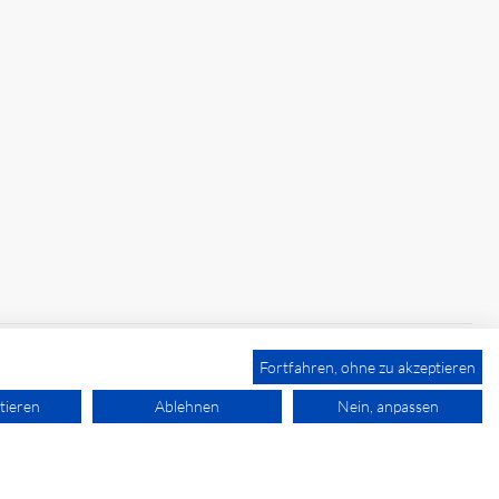
Fortfahren, ohne zu akzeptieren
tieren
Ablehnen
Nein, anpassen
powered by polynorm