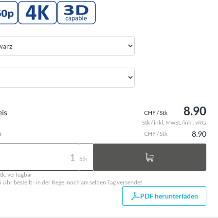
8.90
eis
CHF / Stk
Stk / inkl. MwSt./inkl. vRG
o
8.90
CHF / Stk
Stk
tk. verfügbar
5 Uhr bestellt - in der Regel noch am selben Tag versendet
PDF herunterladen