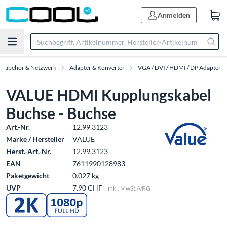
Anmelden
-Zubehör & Netzwerk
Adapter & Konverter
VGA / DVI / HDMI / DP Adapter
VALUE HDMI Kupplungskabel
Buchse - Buchse
Art.-Nr.
12.99.3123
Marke / Hersteller
VALUE
Herst.-Art.-Nr.
12.99.3123
EAN
7611990128983
Paketgewicht
0.027 kg
UVP
7.90 CHF
inkl. MwSt./vRG