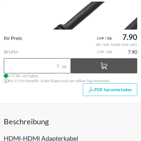
7.90
Ihr Preis
CHF / Stk
Stk / inkl. MwSt./inkl. vRG
Brutto
7.90
CHF / Stk
Stk
272 Stk. verfügbar
Bis 15 Uhr bestellt - in der Regel noch am selben Tag versendet
PDF herunterladen
Beschreibung
HDMI-HDMI Adapterkabel