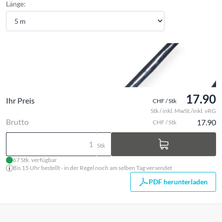
Länge:
17.90
Ihr Preis
CHF / Stk
Stk / inkl. MwSt./inkl. vRG
Brutto
17.90
CHF / Stk
Stk
67 Stk. verfügbar
Bis 15 Uhr bestellt - in der Regel noch am selben Tag versendet
PDF herunterladen