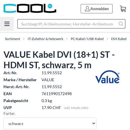
Anmelden
Sortiment
IT-Zubehör & Netzwerk
PC-Kabel / USB-Kabel
DVI Kabel
VALUE Kabel DVI (18+1) ST -
HDMI ST, schwarz, 5 m
Art.-Nr.
11.99.5552
Marke / Hersteller
VALUE
Herst.-Art.-Nr.
11.99.5552
EAN
7611990172498
Paketgewicht
0.3 kg
UVP
17.90 CHF
inkl. MwSt./vRG
Farbe: