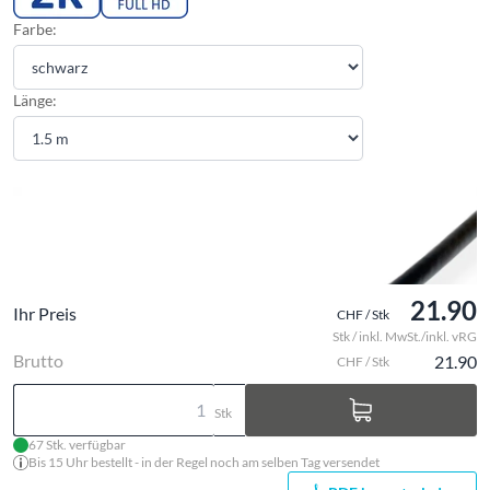
Farbe:
Länge:
21.90
Ihr Preis
CHF / Stk
Stk / inkl. MwSt./inkl. vRG
Brutto
21.90
CHF / Stk
Stk
67 Stk. verfügbar
Bis 15 Uhr bestellt - in der Regel noch am selben Tag versendet