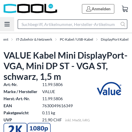
Anmelden
iment
IT-Zubehör & Netzwerk
PC-Kabel / USB-Kabel
DisplayPort Kabel
VALUE Kabel Mini DisplayPort-
VGA, Mini DP ST - VGA ST,
schwarz, 1,5 m
Art.-Nr.
11.99.5806
Marke / Hersteller
VALUE
Herst.-Art.-Nr.
11.99.5806
EAN
7630049616349
Paketgewicht
0.11 kg
UVP
21.90 CHF
inkl. MwSt./vRG