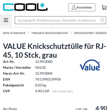
Anmelden
Zubehör & Netzwerk
Netzwerk-Anschlusstechnik
Steckverbinder / Zubehör
VALUE Knickschutztülle für RJ-
45, 10 Stck, grau
Art.-Nr.
12.99.0000
Marke / Hersteller
VALUE
Herst.-Art.-Nr.
12.99.0000
EAN
7611990139958
Paketgewicht
0.03 kg
UVP
4.90 CHF
inkl. MwSt./vRG
4.90
Ihr Preis
CHF / Stk