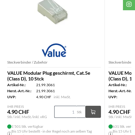
Steckverbinder / Zubehör
Steckverbinder 
VALUE Modular Plug geschirmt, Cat.5e
VALUE Modul
(Class D), 10 Stck
(Class D), 1
Artikel-Nr.:
21.99.3061
Artikel-Nr.:
Herst.-Art.-Nr.:
21.99.3061
Herst.-Art.-Nr.:
UVP:
4.90 CHF
inkl. MwSt.
UVP:
IHR PREIS
IHR PREIS
4.90 CHF
4.90 CHF
Stk
Stk / inkl. MwSt./inkl. vRG
Stk / inkl. MwSt./
1'501 Stk. verfügbar
631 Stk. verf
Bis 15 Uhr bestellt - in der Regel noch am selben Tag
Bis 15 Uhr bes