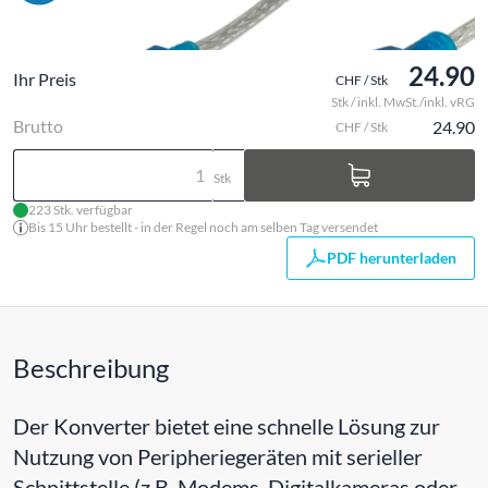
24.90
Ihr Preis
CHF / Stk
Stk / inkl. MwSt./inkl. vRG
Brutto
24.90
CHF / Stk
Stk
223 Stk. verfügbar
Bis 15 Uhr bestellt - in der Regel noch am selben Tag versendet
PDF herunterladen
Beschreibung
Der Konverter bietet eine schnelle Lösung zur
Nutzung von Peripheriegeräten mit serieller
Schnittstelle (z.B. Modems, Digitalkameras oder