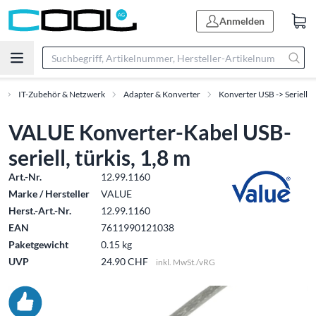
Anmelden
IT-Zubehör & Netzwerk
Adapter & Konverter
Konverter USB -> Seriell
VALUE Konverter-Kabel USB-
seriell, türkis, 1,8 m
Art.-Nr.
12.99.1160
Marke / Hersteller
VALUE
Herst.-Art.-Nr.
12.99.1160
EAN
7611990121038
Paketgewicht
0.15 kg
UVP
24.90 CHF
inkl. MwSt./vRG