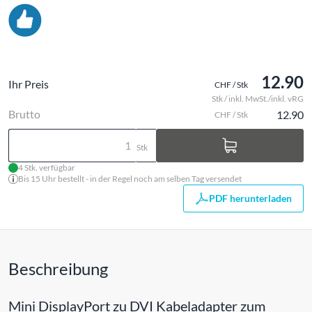
12.90
Ihr Preis
CHF / Stk
Stk / inkl. MwSt./inkl. vRG
Brutto
12.90
CHF / Stk
Stk
4 Stk. verfügbar
Bis 15 Uhr bestellt - in der Regel noch am selben Tag versendet
PDF herunterladen
Beschreibung
Mini DisplayPort zu DVI Kabeladapter zum