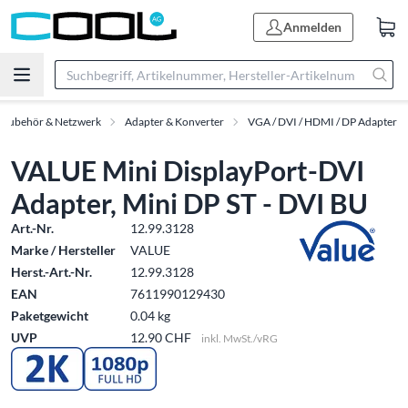
Anmelden
-Zubehör & Netzwerk
Adapter & Konverter
VGA / DVI / HDMI / DP Adapter
VALUE Mini DisplayPort-DVI
Adapter, Mini DP ST - DVI BU
Art.-Nr.
12.99.3128
Marke / Hersteller
VALUE
Herst.-Art.-Nr.
12.99.3128
EAN
7611990129430
Paketgewicht
0.04 kg
UVP
12.90 CHF
inkl. MwSt./vRG