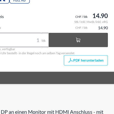
14.90
eis
CHF / Stk
Stk / inkl. MwSt./inkl. vRG
o
14.90
CHF / Stk
Stk
k. verfügbar
5 Uhr bestellt - in der Regel noch am selben Tag versendet
PDF herunterladen
i DP an einen Monitor mit HDMI Anschluss - mit