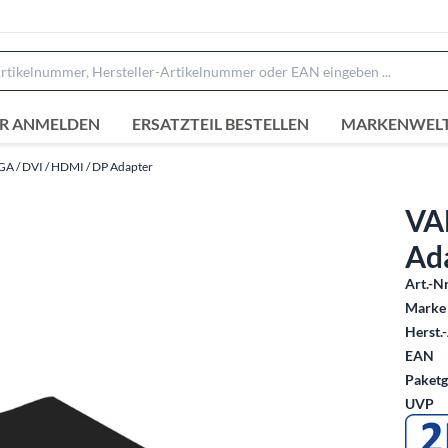
R ANMELDEN
ERSATZTEIL BESTELLEN
MARKENWEL
GA / DVI / HDMI / DP Adapter
VA
Ad
Art.-Nr
Marke 
Herst.-
EAN
Paketg
UVP