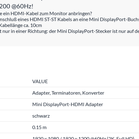
x1200 @60Hz!
chse ein HDMI-Kabel zum Monitor anbringen?
schluß eines HDMI ST-ST Kabels an eine Mini DisplayPort-Buchs
Kabellänge ca. 10cm
ur in einer Richtung: der Mini DisplayPort-Stecker ist nur auf d
VALUE
Adapter, Terminatoren, Konverter
Mini DisplayPort-HDMI Adapter
schwarz
0.15 m
1920 x 1080 / 1920 x 1200 @60Hz (2K, Full HD)