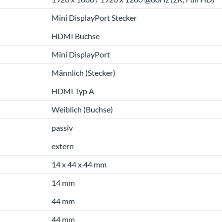
Mini DisplayPort Stecker
HDMI Buchse
Mini DisplayPort
Männlich (Stecker)
HDMI Typ A
Weiblich (Buchse)
passiv
extern
14 x 44 x 44 mm
14 mm
44 mm
44 mm