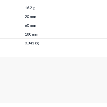
16.2 g
20 mm
60 mm
180 mm
0.041 kg