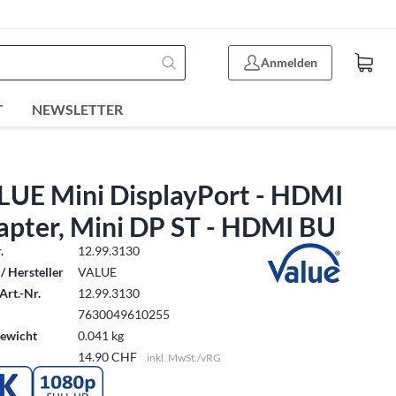
Anmelden
T
NEWSLETTER
LUE Mini DisplayPort - HDMI
apter, Mini DP ST - HDMI BU
.
12.99.3130
/ Hersteller
VALUE
Art.-Nr.
12.99.3130
7630049610255
ewicht
0.041 kg
14.90 CHF
inkl. MwSt./vRG