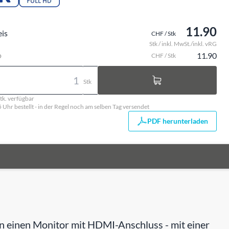
11.90
eis
CHF / Stk
Stk / inkl. MwSt./inkl. vRG
o
11.90
CHF / Stk
Stk
tk. verfügbar
5 Uhr bestellt - in der Regel noch am selben Tag versendet
PDF herunterladen
n einen Monitor mit HDMI-Anschluss - mit einer