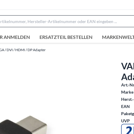
R ANMELDEN
ERSATZTEIL BESTELLEN
MARKENWEL
GA / DVI / HDMI / DP Adapter
VA
Ad
Art.-Nr
Marke 
Herst.-
EAN
Paketg
UVP