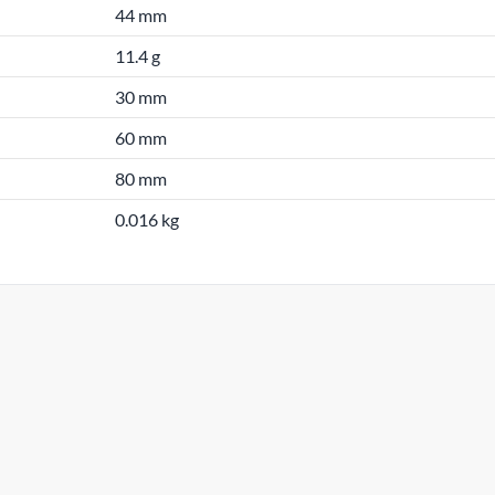
44 mm
11.4 g
30 mm
60 mm
80 mm
0.016 kg