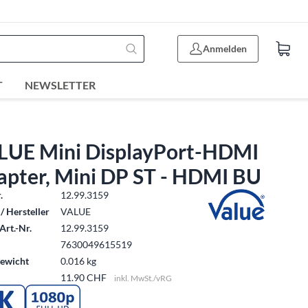
Anmelden
T
NEWSLETTER
LUE Mini DisplayPort-HDMI
apter, Mini DP ST - HDMI BU
.
12.99.3159
/ Hersteller
VALUE
Art.-Nr.
12.99.3159
7630049615519
ewicht
0.016 kg
11.90 CHF
inkl. MwSt./vRG