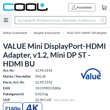
Anmelden
-Zubehör & Netzwerk
Adapter & Konverter
VGA / DVI / HDMI / DP Adapter
VALUE Mini DisplayPort-HDMI
Adapter, v1.2, Mini DP ST -
HDMI BU
Art.-Nr.
12.99.3142
Marke / Hersteller
VALUE
Herst.-Art.-Nr.
12.99.3142
EAN
7611990135806
Paketgewicht
0.023 kg
UVP
22.90 CHF
inkl. MwSt./vRG