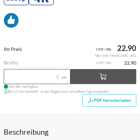
22.90
Ihr Preis
CHF / Stk
Stk / inkl. MwSt./inkl. vRG
Brutto
22.90
CHF / Stk
Stk
182 Stk. verfügbar
Bis 15 Uhr bestellt - in der Regel noch am selben Tag versendet
PDF herunterladen
Beschreibung