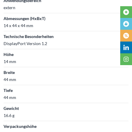
Anwendungsbereich
extern
Abmessungen (HxBxT)
14 x 44 x 44 mm
Technische Besonderheiten
DisplayPort Version 1.2
Höhe
14 mm
Breite
44 mm
Tiefe
44 mm
Gewicht
16.6 g
Verpackungshöhe