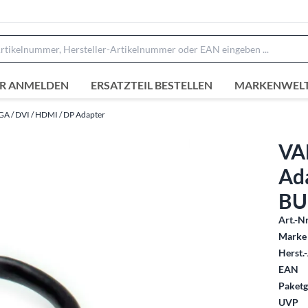
R ANMELDEN
ERSATZTEIL BESTELLEN
MARKENWEL
GA / DVI / HDMI / DP Adapter
VA
Ada
BU
Art.-Nr
Marke 
Herst.-
EAN
Paketg
UVP