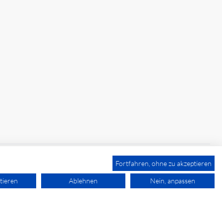
Fortfahren, ohne zu akzeptieren
tieren
Ablehnen
Nein, anpassen
powered by polynorm