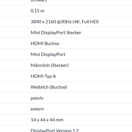
0.15 m
3840 x 2160 @30Hz (4K, Full HD)
Mini DisplayPort Stecker
HDMI Buchse
Mini DisplayPort
Männlich (Stecker)
HDMI Typ A
Weiblich (Buchse)
passiv
extern
14 x 44 x 44 mm
DisplayPort Version 1.2