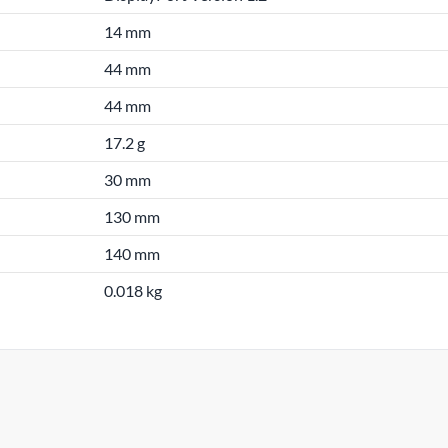
14 mm
44 mm
44 mm
17.2 g
30 mm
130 mm
140 mm
0.018 kg