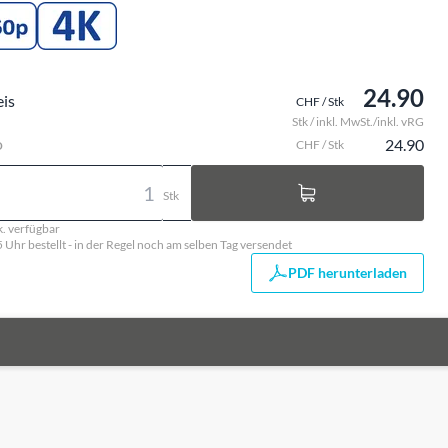
24.90
eis
CHF / Stk
Stk / inkl. MwSt./inkl. vRG
o
24.90
CHF / Stk
Stk
k. verfügbar
5 Uhr bestellt - in der Regel noch am selben Tag versendet
PDF herunterladen