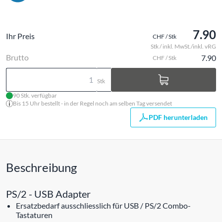
7.90
Ihr Preis
CHF / Stk
Stk / inkl. MwSt./inkl. vRG
Brutto
7.90
CHF / Stk
Stk
90 Stk. verfügbar
Bis 15 Uhr bestellt - in der Regel noch am selben Tag versendet
PDF herunterladen
Beschreibung
PS/2 - USB Adapter
Ersatzbedarf ausschliesslich für USB / PS/2 Combo-
Tastaturen