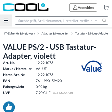
Anmelden
IT-Zubehör & Netzwerk
Adapter & Konverter
Tastatur- & Maus-Adapter
VALUE PS/2 - USB Tastatur-
Adapter, violett
Art.-Nr.
12.99.1073
Marke / Hersteller
VALUE
Herst.-Art.-Nr.
12.99.1073
EAN
7611990159420
Paketgewicht
0.02 kg
UVP
7.90 CHF
inkl. MwSt./vRG