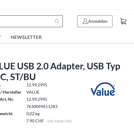
Anmelden
T
NEWSLETTER
LUE USB 2.0 Adapter, USB Typ
 C, ST/BU
.
12.99.2995
/ Hersteller
VALUE
Art.-Nr.
12.99.2995
7630049611283
ewicht
0.02 kg
7.90 CHF
inkl. MwSt./vRG