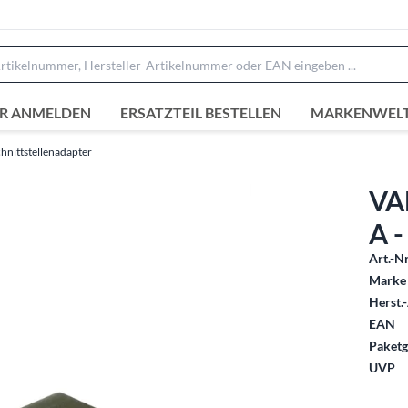
R ANMELDEN
ERSATZTEIL BESTELLEN
MARKENWEL
hnittstellenadapter
VA
A -
Art.-Nr
Marke 
Herst.-
EAN
Paketg
UVP