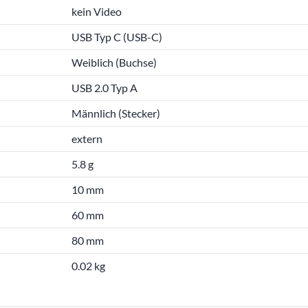
kein Video
USB Typ C (USB-C)
Weiblich (Buchse)
USB 2.0 Typ A
Männlich (Stecker)
extern
5.8 g
10 mm
60 mm
80 mm
0.02 kg