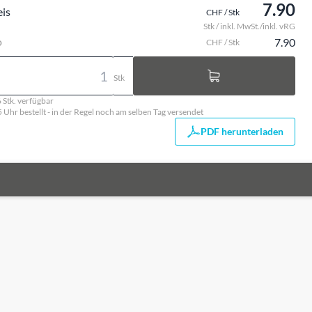
7.90
eis
CHF / Stk
Stk / inkl. MwSt./inkl. vRG
o
7.90
CHF / Stk
Stk
 Stk. verfügbar
5 Uhr bestellt - in der Regel noch am selben Tag versendet
PDF herunterladen