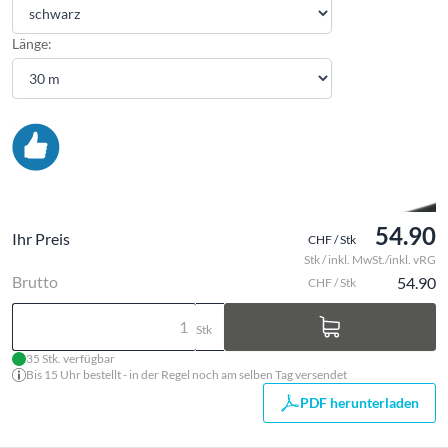
Länge:
54.90
Ihr Preis
CHF / Stk
Stk / inkl. MwSt./inkl. vRG
Brutto
54.90
CHF / Stk
Stk
35 Stk. verfügbar
Bis 15 Uhr bestellt - in der Regel noch am selben Tag versendet
PDF herunterladen