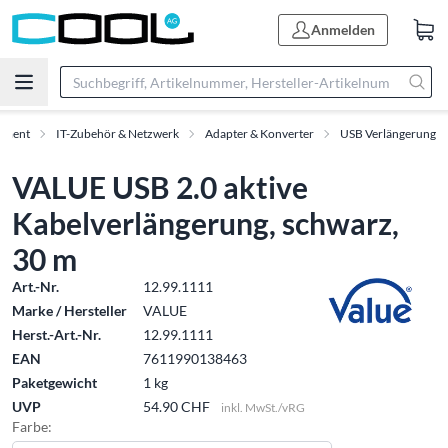
Anmelden
timent
IT-Zubehör & Netzwerk
Adapter & Konverter
USB Verlängerung
VALUE USB 2.0 aktive
Kabelverlängerung, schwarz,
30 m
Art.-Nr.
12.99.1111
Marke / Hersteller
VALUE
Herst.-Art.-Nr.
12.99.1111
EAN
7611990138463
Paketgewicht
1 kg
UVP
54.90 CHF
inkl. MwSt./vRG
Farbe: