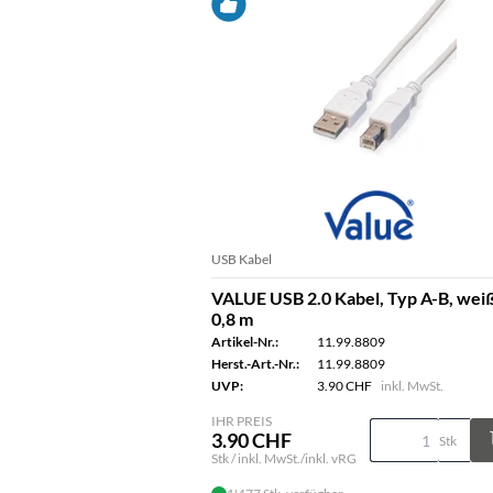
USB Kabel
VALUE USB 2.0 Kabel, Typ A-B, weiß
0,8 m
Artikel-Nr.:
11.99.8809
Herst.-Art.-Nr.:
11.99.8809
UVP:
3.90 CHF
inkl. MwSt.
IHR PREIS
3.90 CHF
Stk
Stk / inkl. MwSt./inkl. vRG