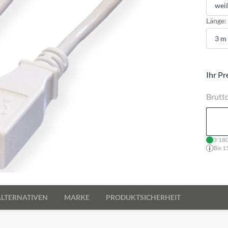
Länge:
Ihr Pr
Brutt
3'180
Bis 1
ALTERNATIVEN
MARKE
PRODUKTSICHERHEIT