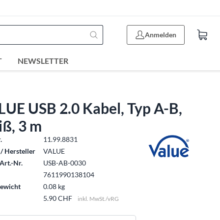
Anmelden
T
NEWSLETTER
LUE USB 2.0 Kabel, Typ A-B,
iß, 3 m
.
11.99.8831
/ Hersteller
VALUE
Art.-Nr.
USB-AB-0030
7611990138104
ewicht
0.08 kg
5.90 CHF
inkl. MwSt./vRG