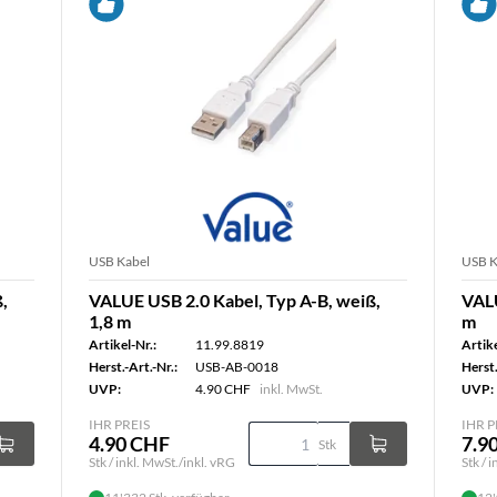
USB Kabel
USB K
,
VALUE USB 2.0 Kabel, Typ A-B, weiß,
VALU
1,8 m
m
Artikel-Nr.:
11.99.8819
Artike
Herst.-Art.-Nr.:
USB-AB-0018
Herst.
UVP:
4.90 CHF
inkl. MwSt.
UVP:
IHR PREIS
IHR P
4.90 CHF
7.9
Stk
Stk / inkl. MwSt./inkl. vRG
Stk / 