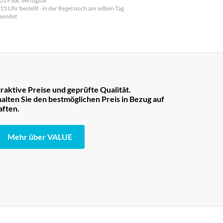
019 Stk. verfügbar
 15 Uhr bestellt - in der Regel noch am selben Tag
sendet
raktive Preise und geprüfte Qualität.
lten Sie den bestmöglichen Preis in Bezug auf
aften.
Mehr über VALUE