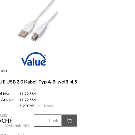
abel
E USB 2.0 Kabel, Typ A-B, weiß, 4,5
l-Nr.:
11.99.8841
-Art.-Nr.:
11.99.8841
7.90 CHF
inkl. MwSt.
REIS
0 CHF
Stk
inkl. MwSt./inkl. vRG