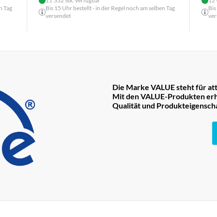
11'332 Stk. verfügbar
12'
n Tag
Bis 15 Uhr bestellt - in der Regel noch am selben Tag
Bis
versendet
ver
Die Marke VALUE steht für att
Mit den VALUE-Produkten erha
Qualität und Produkteigensch