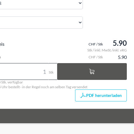
5.90
eis
CHF / Stk
Stk / inkl. MwSt./inkl. vRG
o
5.90
CHF / Stk
Stk
 Stk. verfügbar
5 Uhr bestellt - in der Regel noch am selben Tag versendet
PDF herunterladen