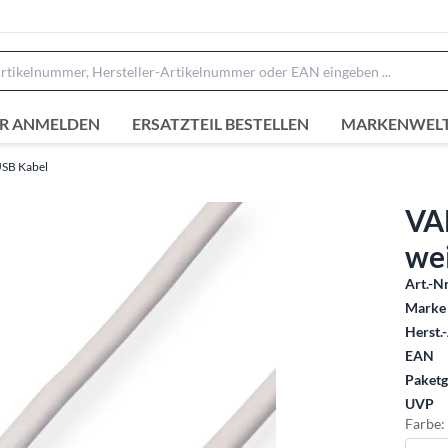
R ANMELDEN
ERSATZTEIL BESTELLEN
MARKENWEL
SB Kabel
VA
we
Art.-Nr
Marke 
Herst.-
EAN
Paketg
UVP
Farbe: