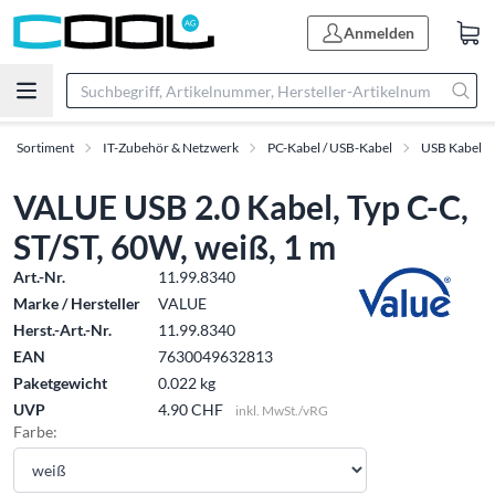
Anmelden
Sortiment
IT-Zubehör & Netzwerk
PC-Kabel / USB-Kabel
USB Kabel
VALUE USB 2.0 Kabel, Typ C-C,
ST/ST, 60W, weiß, 1 m
Art.-Nr.
11.99.8340
Marke / Hersteller
VALUE
Herst.-Art.-Nr.
11.99.8340
EAN
7630049632813
Paketgewicht
0.022 kg
UVP
4.90 CHF
inkl. MwSt./vRG
Farbe: