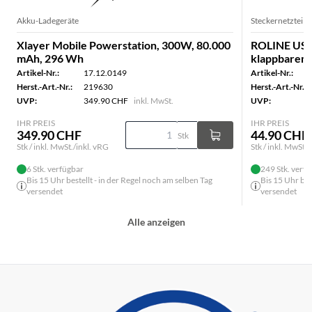
Akku-Ladegeräte
Steckernetzteile
Xlayer Mobile Powerstation, 300W, 80.000
ROLINE USB 
mAh, 296 Wh
klappbarem
Artikel-Nr.:
17.12.0149
Artikel-Nr.:
Herst.-Art.-Nr.:
219630
Herst.-Art.-Nr.:
UVP:
349.90 CHF
inkl. MwSt.
UVP:
IHR PREIS
IHR PREIS
349.90 CHF
44.90 CHF
Stk
Stk / inkl. MwSt./inkl. vRG
Stk / inkl. MwSt./
6 Stk. verfügbar
249 Stk. verf
Bis 15 Uhr bestellt - in der Regel noch am selben Tag
Bis 15 Uhr bes
versendet
versendet
Alle anzeigen