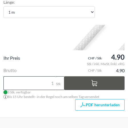
Länge:
4.90
Ihr Preis
CHF / Stk
Stk / inkl. MwSt./inkl. vRG
Brutto
4.90
CHF / Stk
Stk
3 Stk. verfügbar
Bis 15 Uhr bestellt - in der Regel noch am selben Tag versendet
PDF herunterladen