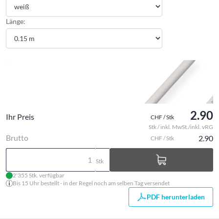
Länge:
2.90
Ihr Preis
CHF / Stk
Stk / inkl. MwSt./inkl. vRG
Brutto
2.90
CHF / Stk
Stk
2'355 Stk. verfügbar
Bis 15 Uhr bestellt - in der Regel noch am selben Tag versendet
PDF herunterladen