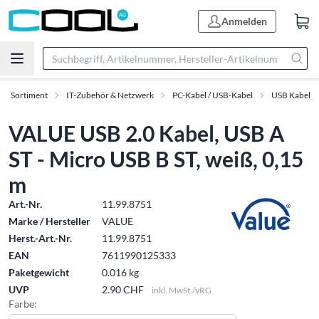
Anmelden
Sortiment
IT-Zubehör & Netzwerk
PC-Kabel / USB-Kabel
USB Kabel
VALUE USB 2.0 Kabel, USB A
ST - Micro USB B ST, weiß, 0,15
m
Art.-Nr.
11.99.8751
Marke / Hersteller
VALUE
Herst.-Art.-Nr.
11.99.8751
EAN
7611990125333
Paketgewicht
0.016 kg
UVP
2.90 CHF
inkl. MwSt./vRG
Farbe: