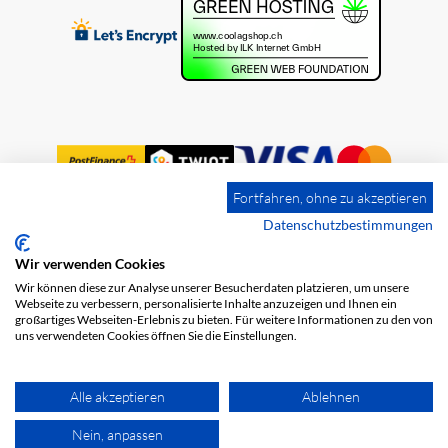
Fortfahren, ohne zu akzeptieren
Datenschutzbestimmungen
Wir verwenden Cookies
Impressum
Versandkosten
AGB
Wir können diese zur Analyse unserer Besucherdaten platzieren, um unsere
Datenschutz
Webseite zu verbessern, personalisierte Inhalte anzuzeigen und Ihnen ein
großartiges Webseiten-Erlebnis zu bieten. Für weitere Informationen zu den von
uns verwendeten Cookies öffnen Sie die Einstellungen.
Alle akzeptieren
Ablehnen
Nein, anpassen
© 2026 COOL AG. Alle Rechte vorbehalten.