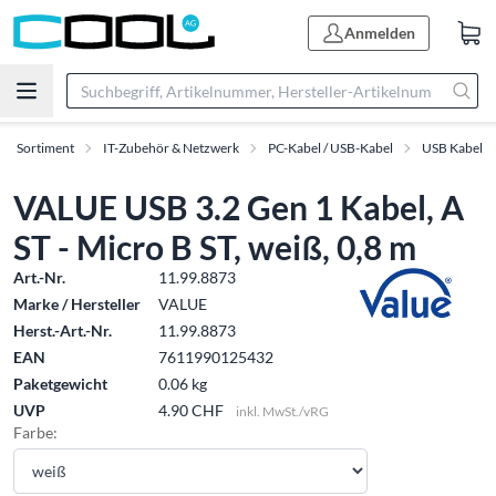
Anmelden
Sortiment
IT-Zubehör & Netzwerk
PC-Kabel / USB-Kabel
USB Kabel
VALUE USB 3.2 Gen 1 Kabel, A
ST - Micro B ST, weiß, 0,8 m
Art.-Nr.
11.99.8873
Marke / Hersteller
VALUE
Herst.-Art.-Nr.
11.99.8873
EAN
7611990125432
Paketgewicht
0.06 kg
UVP
4.90 CHF
inkl. MwSt./vRG
Farbe: