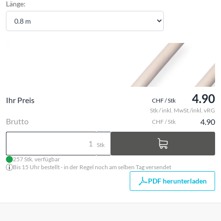
Länge:
4.90
Ihr Preis
CHF / Stk
Stk / inkl. MwSt./inkl. vRG
Brutto
4.90
CHF / Stk
Stk
257 Stk. verfügbar
Bis 15 Uhr bestellt - in der Regel noch am selben Tag versendet
PDF herunterladen