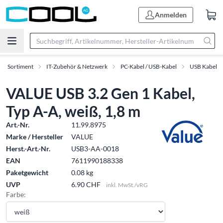
Anmelden
Sortiment
IT-Zubehör & Netzwerk
PC-Kabel / USB-Kabel
USB Kabel
VALUE USB 3.2 Gen 1 Kabel,
Typ A-A, weiß, 1,8 m
Art.-Nr.
11.99.8975
Marke / Hersteller
VALUE
Herst.-Art.-Nr.
USB3-AA-0018
EAN
7611990188338
Paketgewicht
0.08 kg
UVP
6.90 CHF
inkl. MwSt./vRG
Farbe: