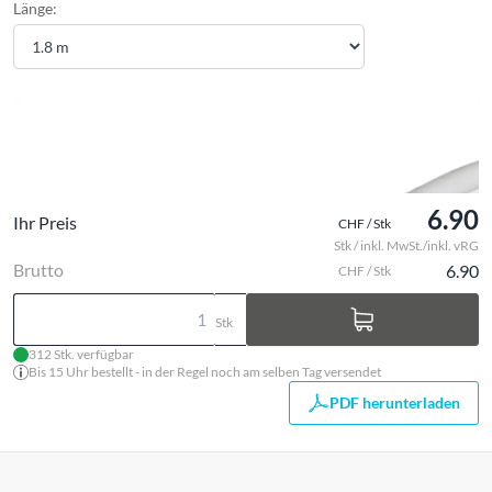
Länge:
6.90
Ihr Preis
CHF / Stk
Stk / inkl. MwSt./inkl. vRG
Brutto
6.90
CHF / Stk
Stk
312 Stk. verfügbar
Bis 15 Uhr bestellt - in der Regel noch am selben Tag versendet
PDF herunterladen