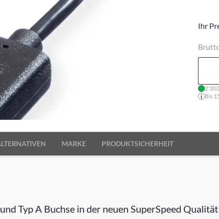
Ihr Pr
Brutt
2'202
Bis 1
ALTERNATIVEN
MARKE
PRODUKTSICHERHEIT
und Typ A Buchse in der neuen SuperSpeed Qualität b