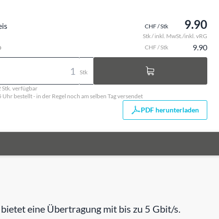
9.90
eis
CHF / Stk
Stk / inkl. MwSt./inkl. vRG
o
9.90
CHF / Stk
Stk
 Stk. verfügbar
5 Uhr bestellt - in der Regel noch am selben Tag versendet
PDF herunterladen
ietet eine Übertragung mit bis zu 5 Gbit/s.