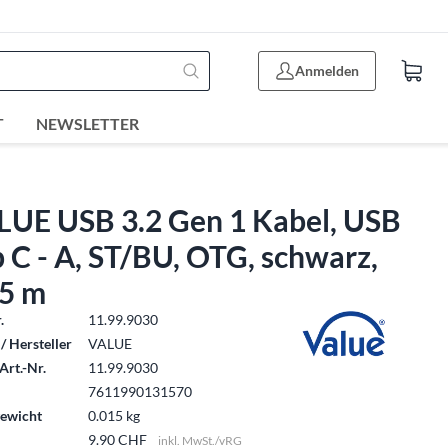
Anmelden
T
NEWSLETTER
LUE USB 3.2 Gen 1 Kabel, USB
 C - A, ST/BU, OTG, schwarz,
15 m
.
11.99.9030
/ Hersteller
VALUE
Art.-Nr.
11.99.9030
7611990131570
ewicht
0.015 kg
9.90 CHF
inkl. MwSt./vRG