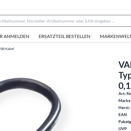
R ANMELDEN
ERSATZTEIL BESTELLEN
MARKENWEL
SB Kabel
VA
Typ
0,
Art.-Nr
Marke 
Herst.-
EAN
Paketg
UVP