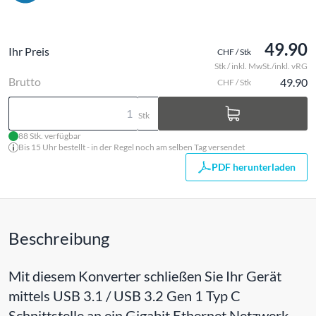
49.90
Ihr Preis
CHF / Stk
Stk / inkl. MwSt./inkl. vRG
Brutto
49.90
CHF / Stk
Stk
88 Stk. verfügbar
Bis 15 Uhr bestellt - in der Regel noch am selben Tag versendet
PDF herunterladen
Beschreibung
Mit diesem Konverter schließen Sie Ihr Gerät
mittels USB 3.1 / USB 3.2 Gen 1 Typ C
Schnittstelle an ein Gigabit Ethernet Netzwerk