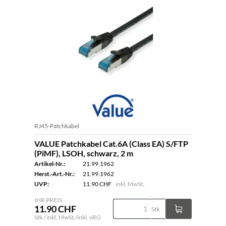
RJ45-Patchkabel
VALUE Patchkabel Cat.6A (Class EA) S/FTP
(PiMF), LSOH, schwarz, 2 m
Artikel-Nr.:
21.99.1962
Herst.-Art.-Nr.:
21.99.1962
UVP:
11.90 CHF
inkl. MwSt.
IHR PREIS
11.90 CHF
Stk
Stk / inkl. MwSt./inkl. vRG