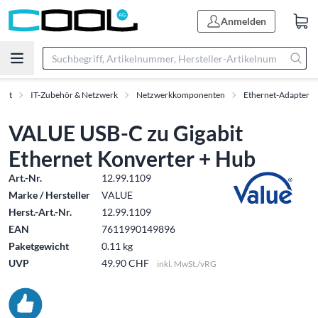
Anmelden
ent
IT-Zubehör & Netzwerk
Netzwerkkomponenten
Ethernet-Adapter
VALUE USB-C zu Gigabit
Ethernet Konverter + Hub
Art.-Nr.
12.99.1109
Marke / Hersteller
VALUE
Herst.-Art.-Nr.
12.99.1109
EAN
7611990149896
Paketgewicht
0.11 kg
UVP
49.90 CHF
inkl. MwSt./vRG