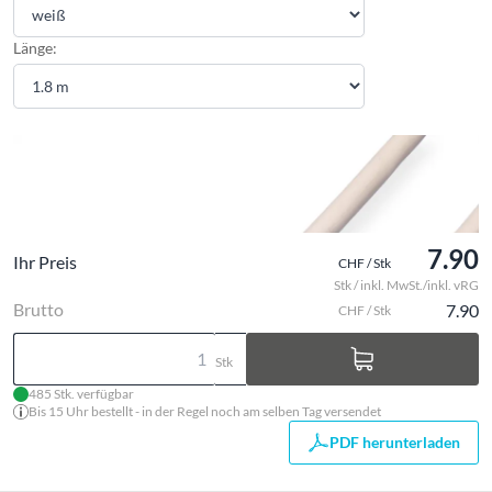
Länge:
7.90
Ihr Preis
CHF / Stk
Stk / inkl. MwSt./inkl. vRG
Brutto
7.90
CHF / Stk
Stk
485 Stk. verfügbar
Bis 15 Uhr bestellt - in der Regel noch am selben Tag versendet
PDF herunterladen