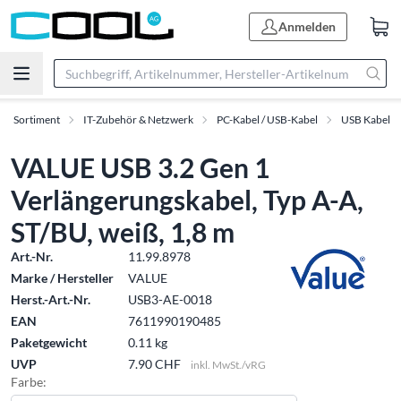
Anmelden
Sortiment
IT-Zubehör & Netzwerk
PC-Kabel / USB-Kabel
USB Kabel
VALUE USB 3.2 Gen 1
Verlängerungskabel, Typ A-A,
ST/BU, weiß, 1,8 m
Art.-Nr.
11.99.8978
Marke / Hersteller
VALUE
Herst.-Art.-Nr.
USB3-AE-0018
EAN
7611990190485
Paketgewicht
0.11 kg
UVP
7.90 CHF
inkl. MwSt./vRG
Farbe: