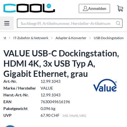
Anmelden
ment
IT-Zubehör & Netzwerk
Adapter & Konverter
USB Dockingstation
VALUE USB-C Dockingstation,
HDMI 4K, 3x USB Typ A,
Gigabit Ethernet, grau
Art.-Nr.
12.99.1043
Marke / Hersteller
VALUE
Herst.-Art.-Nr.
12.99.1043
EAN
7630049616196
Paketgewicht
0.096 kg
UVP
67.90 CHF
inkl. MwSt./vRG