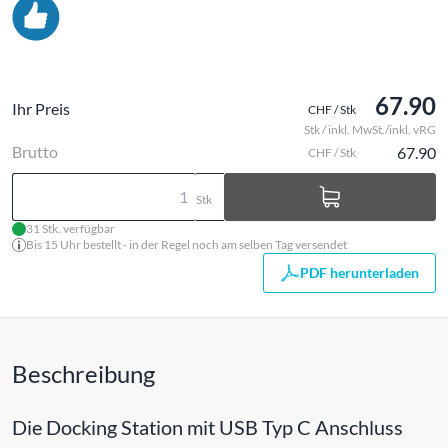
67.90
Ihr Preis
CHF / Stk
Stk / inkl. MwSt./inkl. vRG
Brutto
67.90
CHF / Stk
Stk
31 Stk. verfügbar
Bis 15 Uhr bestellt - in der Regel noch am selben Tag versendet
PDF herunterladen
Beschreibung
Die Docking Station mit USB Typ C Anschluss