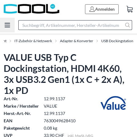
Anmelden
ment
IT-Zubehör & Netzwerk
Adapter & Konverter
USB Dockingstation
VALUE USB Typ C
Dockingstation, HDMI 4K60,
3x USB3.2 Gen1 (1x C + 2x A),
1x PD
Art.-Nr.
12.99.1137
Marke / Hersteller
VALUE
Herst.-Art.-Nr.
12.99.1137
EAN
7630049628410
Paketgewicht
0.08 kg
UVP
33.90 CHF
inkl. MwSt./vRG