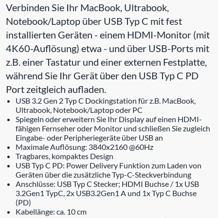
Verbinden Sie Ihr MacBook, Ultrabook,
Notebook/Laptop über USB Typ C mit fest
installierten Geräten - einem HDMI-Monitor (mit
4K60-Auflösung) etwa - und über USB-Ports mit
z.B. einer Tastatur und einer externen Festplatte,
während Sie Ihr Gerät über den USB Typ C PD
Port zeitgleich aufladen.
USB 3.2 Gen 2 Typ C Dockingstation für z.B. MacBook,
Ultrabook, Notebook/Laptop oder PC
Spiegeln oder erweitern Sie Ihr Display auf einen HDMI-
fähigen Fernseher oder Monitor und schließen Sie zugleich
Eingabe- oder Peripheriegeräte über USB an
Maximale Auflösung: 3840x2160 @60Hz
Tragbares, kompaktes Design
USB Typ C PD: Power Delivery Funktion zum Laden von
Geräten über die zusätzliche Typ-C-Steckverbindung
Anschlüsse: USB Typ C Stecker; HDMI Buchse / 1x USB
3.2Gen1 TypC, 2x USB3.2Gen1 A und 1x Typ C Buchse
(PD)
Kabellänge: ca. 10 cm