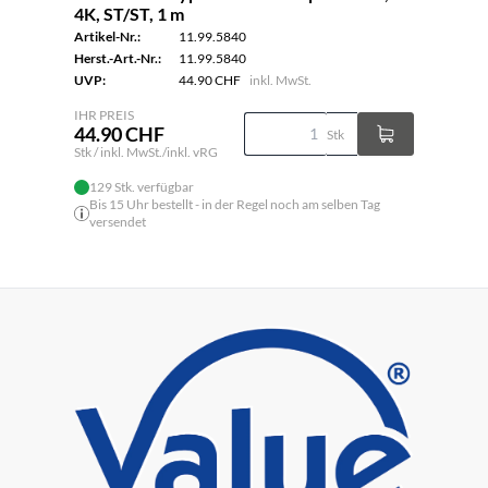
4K, ST/ST, 1 m
Artikel-Nr.:
11.99.5840
Herst.-Art.-Nr.:
11.99.5840
UVP:
44.90 CHF
inkl. MwSt.
IHR PREIS
44.90 CHF
Stk
Stk / inkl. MwSt./inkl. vRG
129 Stk. verfügbar
Bis 15 Uhr bestellt - in der Regel noch am selben Tag
versendet