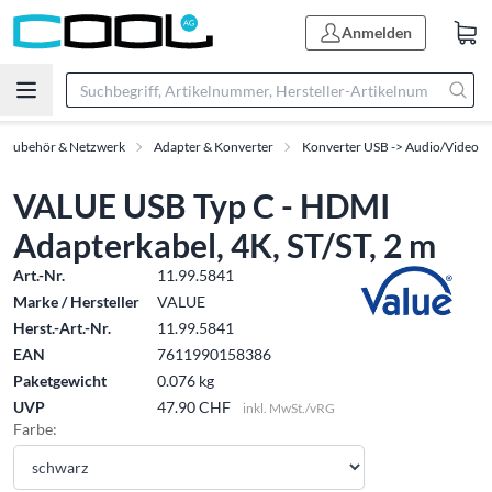
Anmelden
T-Zubehör & Netzwerk
Adapter & Konverter
Konverter USB -> Audio/Video
VALUE USB Typ C - HDMI
Adapterkabel, 4K, ST/ST, 2 m
Art.-Nr.
11.99.5841
Marke / Hersteller
VALUE
Herst.-Art.-Nr.
11.99.5841
EAN
7611990158386
Paketgewicht
0.076 kg
UVP
47.90 CHF
inkl. MwSt./vRG
Farbe: