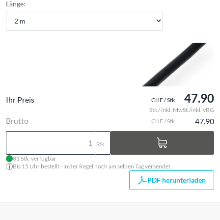
Länge:
47.90
Ihr Preis
CHF / Stk
Stk / inkl. MwSt./inkl. vRG
Brutto
47.90
CHF / Stk
Stk
81 Stk. verfügbar
Bis 15 Uhr bestellt - in der Regel noch am selben Tag versendet
PDF herunterladen