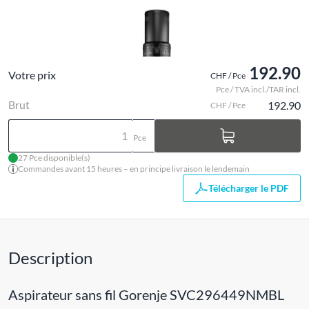
192.90
Votre prix
CHF / Pce
Pce / TVA incl./TAR incl.
Brut
192.90
CHF / Pce
Pce
27 Pce disponible(s)
Commandes avant 15 heures – en principe livraison le lendemain
Télécharger le PDF
Description
Aspirateur sans fil Gorenje SVC296449NMBL