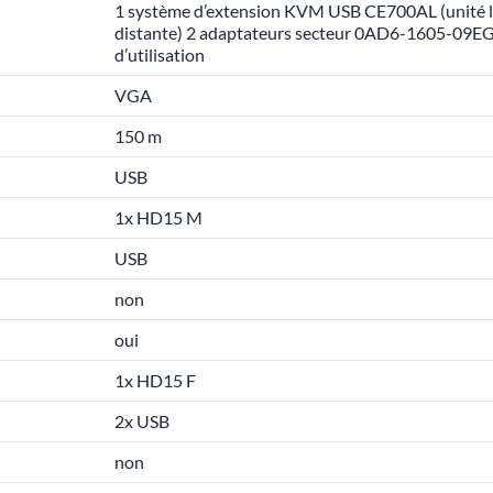
1 système d’extension KVM USB CE700AL (unité 
distante) 2 adaptateurs secteur 0AD6-1605-09EG
d’utilisation
VGA
150 m
USB
1x HD15 M
USB
non
oui
1x HD15 F
2x USB
non