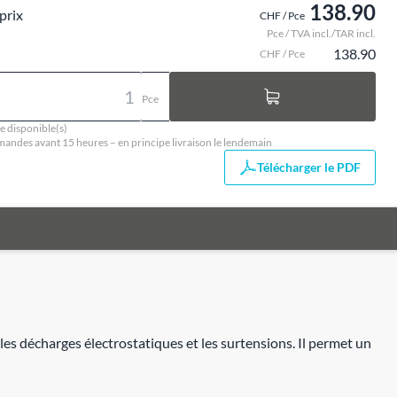
138.90
prix
CHF / Pce
Pce / TVA incl./TAR incl.
138.90
CHF / Pce
Pce
e disponible(s)
ndes avant 15 heures – en principe livraison le lendemain
Télécharger le PDF
 décharges électrostatiques et les surtensions. Il permet un