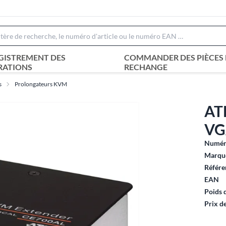
GISTREMENT DES
COMMANDER DES PIÈCES 
RATIONS
RECHANGE
s
Prolongateurs KVM
AT
VG
Numéro
Marque
Référe
EAN
Poids 
Prix d