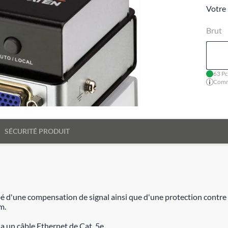
Votre 
Brut
63 Pc
Comma
SÉCURITÉ PRODUIT
une compensation de signal ainsi que d'une protection contre les
m.
via un câble Ethernet de Cat. 5e