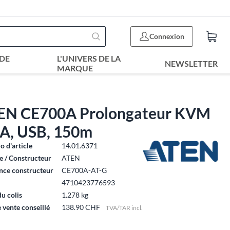
Connexion
DE
L'UNIVERS DE LA
NEWSLETTER
MARQUE
EN CE700A Prolongateur KVM
A, USB, 150m
 d'article
14.01.6371
 / Constructeur
ATEN
nce constructeur
CE700A-AT-G
4710423776593
du colis
1.278 kg
e vente conseillé
138.90 CHF
TVA/TAR incl.