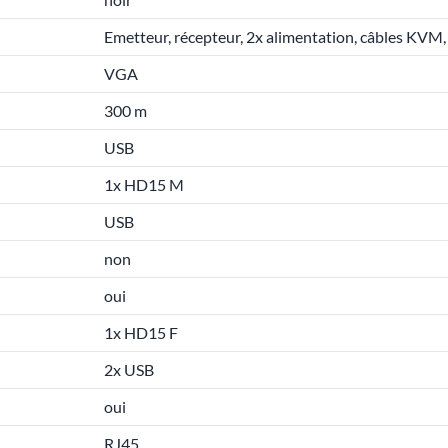
Emetteur, récepteur, 2x alimentation, câbles KVM
VGA
300 m
USB
1x HD15 M
USB
non
oui
1x HD15 F
2x USB
oui
RJ45