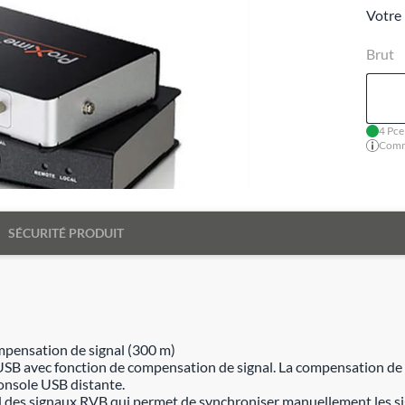
Votre 
Brut
4 Pce
Comma
SÉCURITÉ PRODUIT
pensation de signal (300 m)
B avec fonction de compensation de signal. La compensation de si
onsole USB distante.
 des signaux RVB qui permet de synchroniser manuellement les si