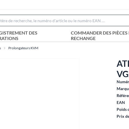
GISTREMENT DES
COMMANDER DES PIÈCES 
RATIONS
RECHANGE
s
Prolongateurs KVM
AT
VG
Numéro
Marque
Référe
EAN
Poids 
Prix d