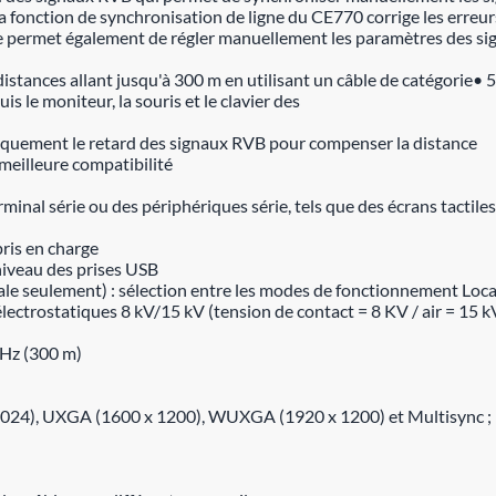
 fonction de synchronisation de ligne du CE770 corrige les erreu
me permet également de régler manuellement les paramètres des s
distances allant jusqu'à 300 m en utilisant un câble de catégorie• 
s le moniteur, la souris et le clavier des
iquement le retard des signaux RVB pour compenser la distance
meilleure compatibilité
minal série ou des périphériques série, tels que des écrans tactile
ris en charge
niveau des prises USB
le seulement) : sélection entre les modes de fonctionnement Local
ectrostatiques 8 kV/15 kV (tension de contact = 8 KV / air = 15 kV
 Hz (300 m)
1024), UXGA (1600 x 1200), WUXGA (1920 x 1200) et Multisync ;