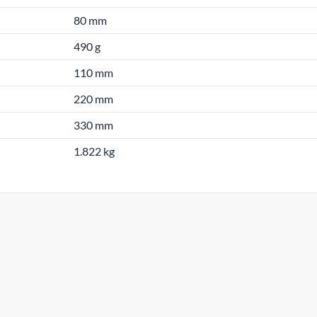
80 mm
490 g
110 mm
220 mm
330 mm
1.822 kg