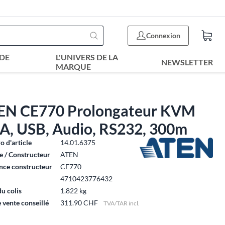
Connexion
DE
L'UNIVERS DE LA
NEWSLETTER
MARQUE
EN CE770 Prolongateur KVM
A, USB, Audio, RS232, 300m
 d'article
14.01.6375
 / Constructeur
ATEN
nce constructeur
CE770
4710423776432
du colis
1.822 kg
e vente conseillé
311.90 CHF
TVA/TAR incl.