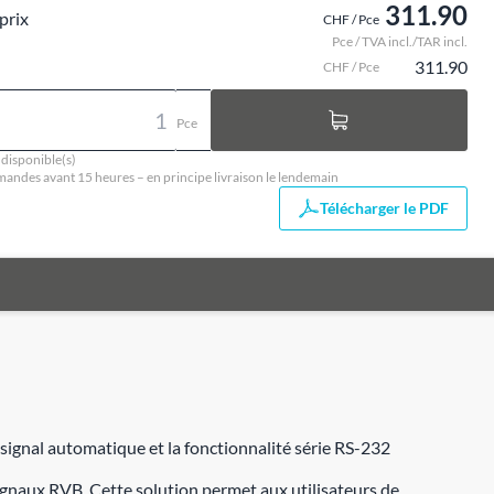
311.90
prix
CHF / Pce
Pce / TVA incl./TAR incl.
311.90
CHF / Pce
Pce
 disponible(s)
ndes avant 15 heures – en principe livraison le lendemain
Télécharger le PDF
gnal automatique et la fonctionnalité série RS-232
gnaux RVB. Cette solution permet aux utilisateurs de